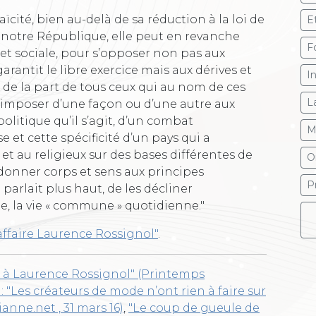
aïcité, bien au-delà de sa réduction à la loi de
E
 notre République, elle peut en revanche
F
et sociale, pour s’opposer non pas aux
arantit le libre exercice mais aux dérives et
I
de la part de tous ceux qui au nom de ces
L
s imposer d’une façon ou d’une autre aux
olitique qu’il s’agit, d’un combat
M
se et cette spécificité d’un pays qui a
t au religieux sur des bases différentes de
O
 donner corps et sens aux principes
P
parlait plus haut, de les décliner
e, la vie « commune » quotidienne."
’affaire Laurence Rossignol"
.
n à Laurence Rossignol" (Printemps
: "Les créateurs de mode n’ont rien à faire sur
anne.net , 31 mars 16)
,
"Le coup de gueule de