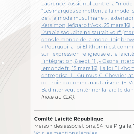
Laurence Rossignol contre la "mode i
"Les marques se mettent à la mode isla
de « la mode musulmane » : extension 
Kersimon, lefigaro.fr/vox , 25 mars 16)
,
l’Arabie saoudite ne saurait voir" (mari
dans le monde de la mode" (bigbrowser
« Pourquoi la loi El Khomri est communa
sur l’expression religieuse et la laici
l’intégration, 6 sept. 11)
,
« Osons interdi
lemonde.fr , 15 mars 16)
,
La loi El Kho
entreprise" (L. Guirous, G. Chevrier, atla
de Troie du communautarisme" (E. Verha
Badinter veut entériner la laïcité dans
(note du CLR)
.
Comité Laïcité République
Maison des associations, 54 rue Pigalle,
Voir les mentions légales