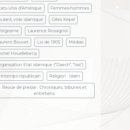
tats-Unis d’Amérique
Femmes-hommes
oulard, voile islamique
Gilles Kepel
ntégrisme
Laurence Rossignol
aurent Bouvet
Loi de 1905
Médias
ichel Houellebecq
rganisation Etat islamique ("Daech", "Isis")
rintemps républicain
Religion : Islam
Revue de presse : Chroniques, tribunes et
entretiens