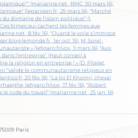
slamique"" (marianne.net , RMC, 30 mars 16)
,
mique" (leparisien.fr , 29 mars 16)
,
"Marché
du domaine de l’islam politique" (I.
"Ces firmes qui cachent les femmes que
anne.net , 8 fév. 16)
,
"Quand le voile s’immisce
.blog.lemonde.fr , 1er oct. 15)
,
M. Sorel :
utariste » (lefigaro.fr/vox , 9 mars 16)
,
“Avis
té dans l’entreprise” (Haut conseil à
re la religion en entreprise ! » (D. Pitelet,
mri "valide le communautarisme religieux en
ntico.fr, 20 fév. 16)
,
"La loi El Khomri, cheval
eghe, lefigaro.fr/vox , 17 fév. 16)
,
"Robert
 le code du travail" (marianne.net , 25 jan. 16)
 75009 Paris