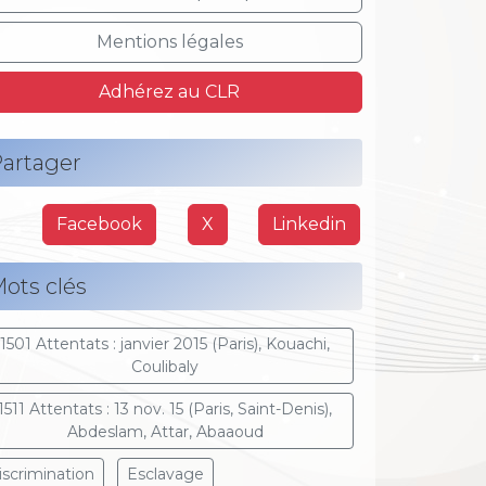
Mentions légales
Adhérez au CLR
artager
Facebook
X
Linkedin
ots clés
1501 Attentats : janvier 2015 (Paris), Kouachi,
Coulibaly
1511 Attentats : 13 nov. 15 (Paris, Saint-Denis),
Abdeslam, Attar, Abaaoud
iscrimination
Esclavage