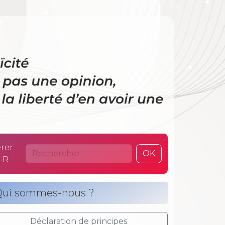
 La laïcité n’es
rer
OK
LR
ui sommes-nous ?
Déclaration de principes