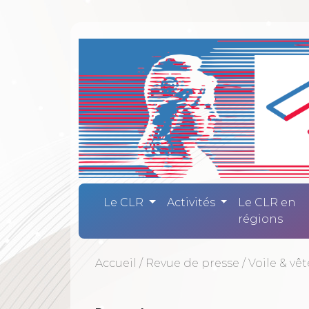
Comité Laïc
Le CLR
Activités
Le CLR en
régions
Accueil
/
Revue de presse
/
Voile & vê