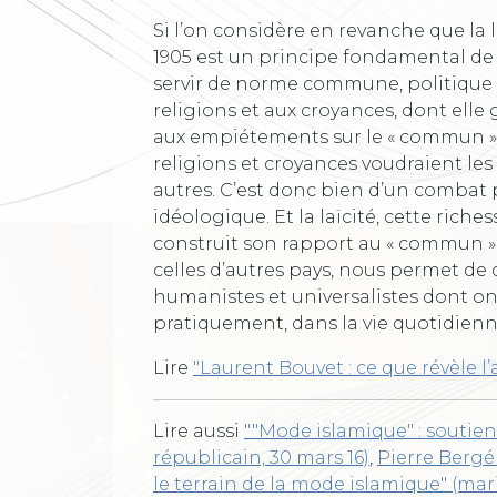
Si l’on considère en revanche que la l
1905 est un principe fondamental de
servir de norme commune, politique 
religions et aux croyances, dont elle g
aux empiétements sur le « commun » 
religions et croyances voudraient le
autres. C’est donc bien d’un combat p
idéologique. Et la laïcité, cette riches
construit son rapport au « commun » e
celles d’autres pays, nous permet de
humanistes et universalistes dont on 
pratiquement, dans la vie quotidienn
Lire
"Laurent Bouvet : ce que révèle l
Lire aussi
""Mode islamique" : soutie
républicain, 30 mars 16)
,
Pierre Bergé 
le terrain de la mode islamique" (mari