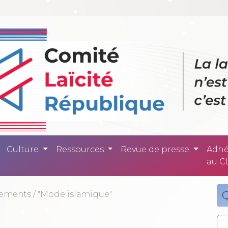
ité République -
Culture
Ressources
Revue de presse
Adhé
au C
tements
/
"Mode islamique"
Q