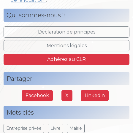
de la location"
.
Qui sommes-nous ?
Déclaration de principes
Mentions légales
Adhérez au CLR
Partager
Facebook
X
Linkedin
Mots clés
Entreprise privée
Livre
Mairie