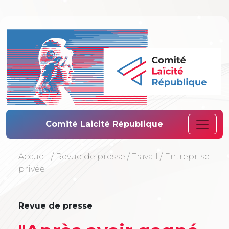
Comité Laïcité 
Comité Laicité République
Accueil
/
Revue de presse
/
Travail
/
Entreprise
privée
Revue de presse