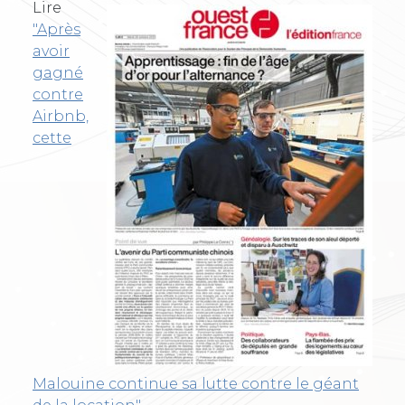
Lire
"Après
avoir
gagné
contre
Airbnb,
cette
Malouine continue sa lutte contre le géant