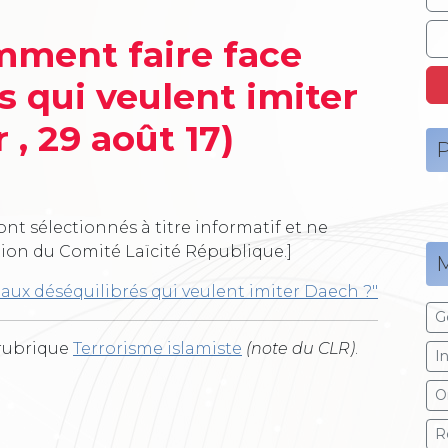
mment faire face
s qui veulent imiter
 , 29 août 17)
P
ont sélectionnés à titre informatif et ne
tion du Comité Laïcité République.]
M
 aux déséquilibrés qui veulent imiter Daech ?"
G
 rubrique
Terrorisme islamiste
(note du CLR)
.
I
O
R