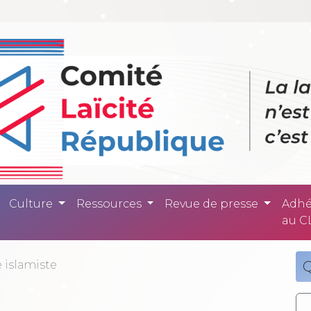
ité République -
Culture
Ressources
Revue de presse
Adhé
au C
 islamiste
Q