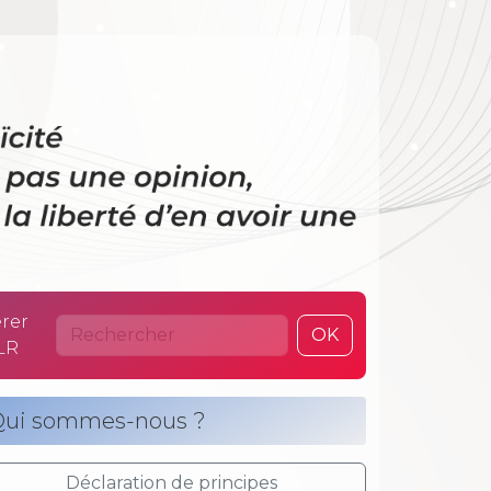
 La laïcité n’es
rer
OK
LR
ui sommes-nous ?
Déclaration de principes