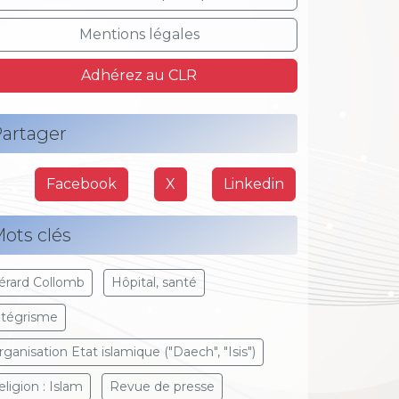
Mentions légales
Adhérez au CLR
artager
Facebook
X
Linkedin
ots clés
érard Collomb
Hôpital, santé
ntégrisme
rganisation Etat islamique ("Daech", "Isis")
eligion : Islam
Revue de presse