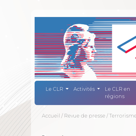
Comité Laïc
Le CLR
Activités
Le CLR en
régions
Accueil
/
Revue de presse
/
Terrorisme