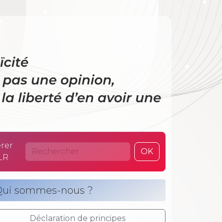
 La laïcité n’es
rer
OK
LR
ui sommes-nous ?
Déclaration de principes