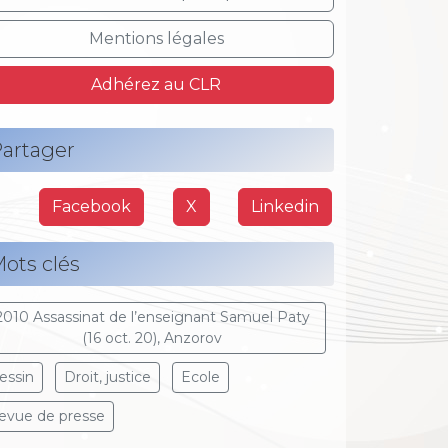
Mentions légales
Adhérez au CLR
artager
Facebook
X
Linkedin
ots clés
2010 Assassinat de l’enseignant Samuel Paty
(16 oct. 20), Anzorov
essin
Droit, justice
Ecole
evue de presse