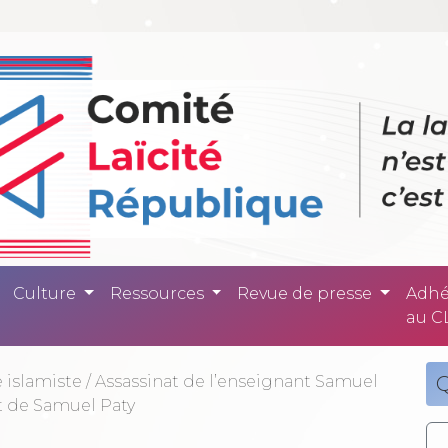
ité République -
Culture
Ressources
Revue de presse
Adhé
au C
 islamiste
/
Assassinat de l’enseignant Samuel
Q
at de Samuel Paty