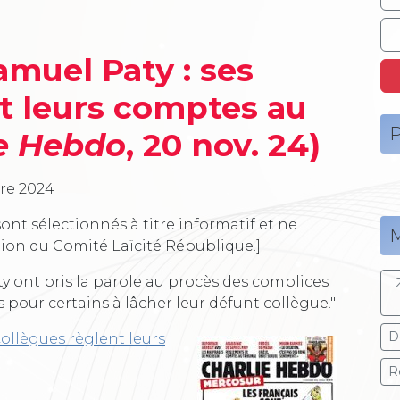
amuel Paty : ses
t leurs comptes au
P
e Hebdo
, 20 nov. 24)
re 2024
ont sélectionnés à titre informatif et ne
M
tion du Comité Laïcité République.]
y ont pris la parole au procès des complices
s pour certains à lâcher leur défunt collègue."
D
collègues règlent leurs
R