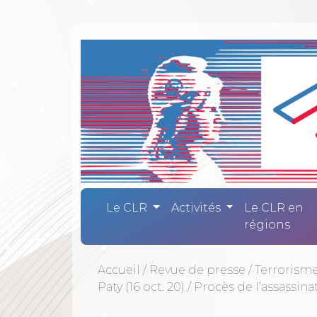
Comité Laïc
Le CLR
Activités
Le CLR en
régions
Accueil
/
Revue de presse
/
Terrorisme
Paty (16 oct. 20)
/
Procès de l’assassin