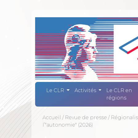
Comité Laïc
Le CLR
Activités
Le CLR en
régions
Accueil
/
Revue de presse
/
Régionali
l’"autonomie" (2026)