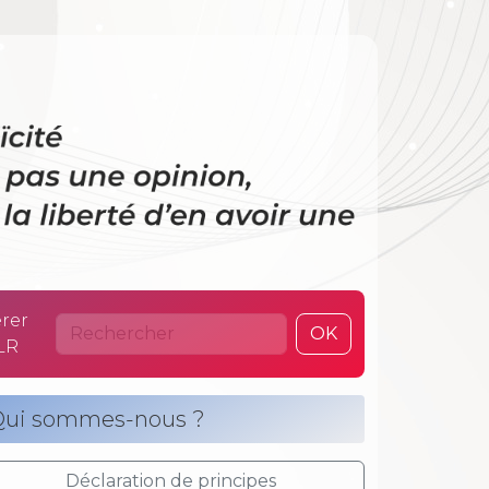
 La laïcité n’es
rer
OK
LR
ui sommes-nous ?
Déclaration de principes