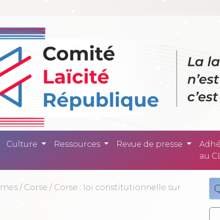
ité République -
Culture
Ressources
Revue de presse
Adhé
au C
smes
/
Corse
/
Corse : loi constitutionnelle sur
Q