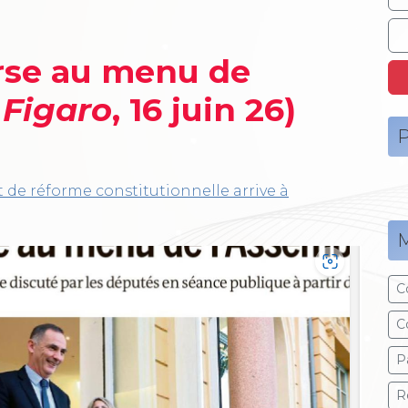
rse au menu de
 Figaro
, 16 juin 26)
P
t de réforme constitutionnelle arrive à
M
C
C
P
R