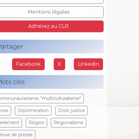
Mentions légales
Adhérez au CLR
artager
Facebook
X
Linkedin
ots clés
ommunautarisme, "multiculturalisme"
orse
Discrimination
Droit, justice
arlement
Région
Régionalisme
evue de presse