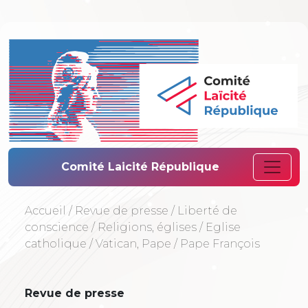
Comité Laïcité 
Comité Laicité République
Accueil
/
Revue de presse
/
Liberté de
conscience
/
Religions, églises
/
Eglise
catholique
/
Vatican, Pape
/
Pape François
Revue de presse