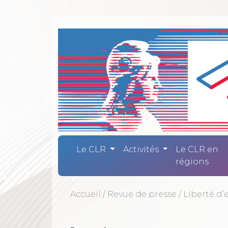
Comité Laïc
Le CLR
Activités
Le CLR en
régions
Accueil
/
Revue de presse
/
Liberté d’