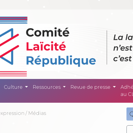
ité République -
Culture
Ressources
Revue de presse
Adhé
au C
expression
/
Médias
Q