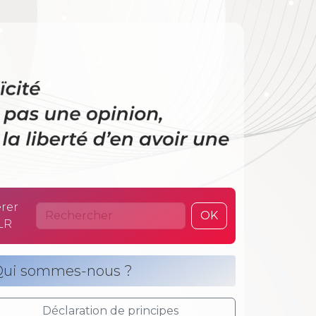
 La laïcité n’es
rer
OK
LR
ui sommes-nous ?
Déclaration de principes