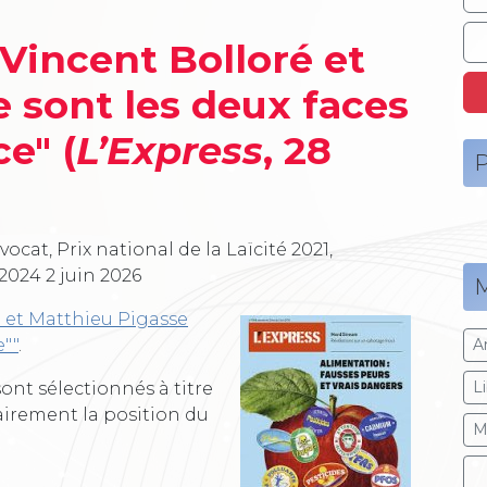
"Vincent Bolloré et
 sont les deux faces
e" (
L’Express
, 28
P
vocat, Prix national de la Laïcité 2021,
 2024
2 juin 2026
M
é et Matthieu Pigasse
""
.
A
L
ont sélectionnés à titre
airement la position du
M