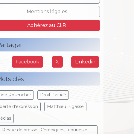
Mentions légales
Adhérez au CLR
artager
Facebook
X
Linkedin
ots clés
nne Rosencher
Droit, justice
iberté d’expression
Matthieu Pigasse
édias
Revue de presse : Chroniques, tribunes et