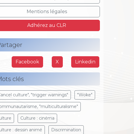
Mentions légales
Adhérez au CLR
artager
Facebook
X
Linkedin
ots clés
Cancel culture", "trigger warnings"
"Woke"
ommunautarisme, "multiculturalisme"
ulture
Culture : cinéma
ulture : dessin animé
Discrimination