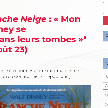
nche Neige
: « Mon
ney se
P
ans leurs tombes »"
oût 23)
M
ont sélectionnés à titre informatif et ne
tion du Comité Laïcité République.]
"
C
C
C