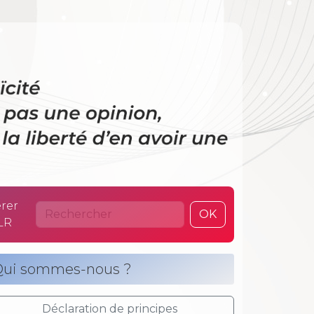
 La laïcité n’es
rer
OK
LR
ui sommes-nous ?
Déclaration de principes