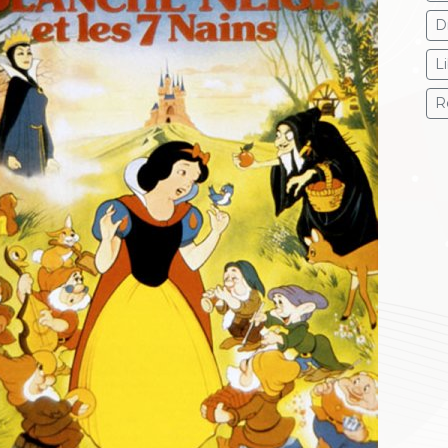
D
L
R