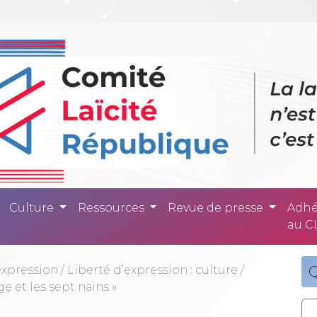
ité République -
Culture
Ressources
Revue de presse
Adhé
au C
expression
/
Liberté d’expression : culture
/
Q
e et les sept nains »