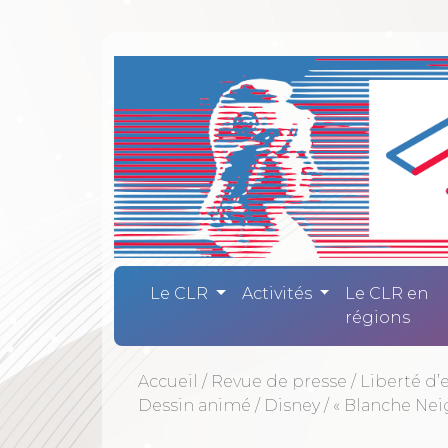
Comité Laïc
Le CLR
Activités
Le CLR en
régions
Accueil
/
Revue de presse
/
Liberté d’
Dessin animé
/
Disney
/
« Blanche Neig