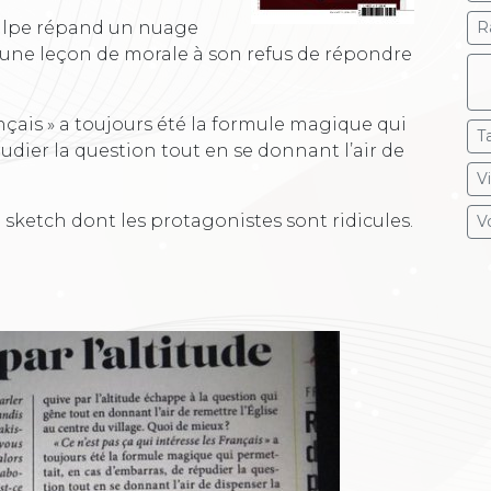
oulpe répand un nuage
R
e une leçon de morale à son refus de répondre
ançais » a toujours été la formule magique qui
T
udier la question tout en se donnant l’air de
V
n sketch dont les protagonistes sont ridicules.
Vo