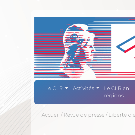
Comité Laïc
Le CLR
Activités
Le CLR en
régions
Accueil
/
Revue de presse
/
Liberté d’