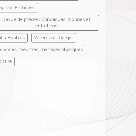
aphaël Enthoven
Revue de presse : Chroniques, tribunes et
entretiens
aha Bouhafs
Vêtement : burqini
iolences, meurtres, menaces physiques
ltaire