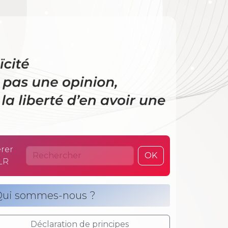
 La laïcité n’es
rer
OK
LR
ui sommes-nous ?
Déclaration de principes