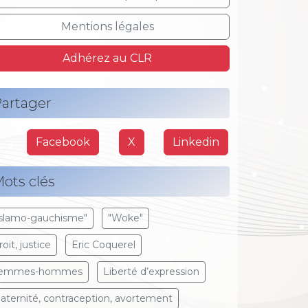
Mentions légales
Adhérez au CLR
artager
Facebook
X
Linkedin
ots clés
Islamo-gauchisme"
"Woke"
oit, justice
Eric Coquerel
emmes-hommes
Liberté d’expression
aternité, contraception, avortement