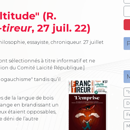
ltitude" (R.
tireur
, 27 juil. 22)
losophie, essayiste, chroniqueur.
27 juillet
P
ont sélectionnés à titre informatif et ne
tion du Comité Laïcité République.]
M
mogauchisme" tandis qu’il
"
s de la langue de bois
Dr
érange en brandissant un
eux étaient opposables,
F
 déni de l’autre
M