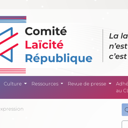
ité République -
Culture
Ressources
Revue de presse
Adhé
au C
expression
Q