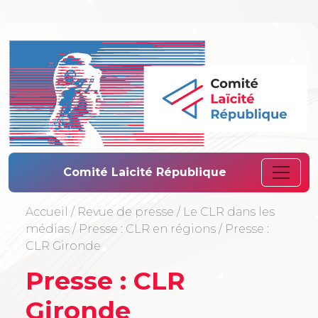
Comité Laïcité 
Comité Laicité République
Accueil
/
Revue de presse
/
Le CLR dans les
médias
/
Presse : CLR en régions
/
Presse :
CLR Gironde
Presse : CLR
Gironde