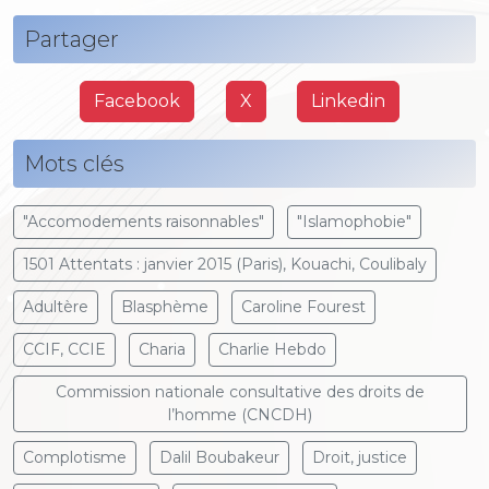
Partager
Facebook
X
Linkedin
Mots clés
"Accomodements raisonnables"
"Islamophobie"
1501 Attentats : janvier 2015 (Paris), Kouachi, Coulibaly
Adultère
Blasphème
Caroline Fourest
CCIF, CCIE
Charia
Charlie Hebdo
Commission nationale consultative des droits de
l’homme (CNCDH)
Complotisme
Dalil Boubakeur
Droit, justice