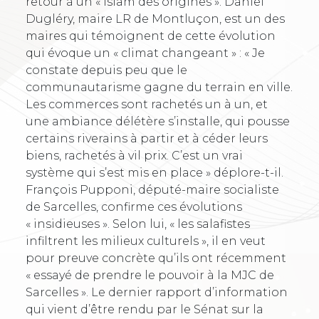
retour à un « islam des origines ». Daniel
Dugléry, maire LR de Montluçon, est un des
maires qui témoignent de cette évolution
qui évoque un « climat changeant » : « Je
constate depuis peu que le
communautarisme gagne du terrain en ville.
Les commerces sont rachetés un à un, et
une ambiance délétère s’installe, qui pousse
certains riverains à partir et à céder leurs
biens, rachetés à vil prix. C’est un vrai
système qui s’est mis en place » déplore-t-il.
François Pupponi, député-maire socialiste
de Sarcelles, confirme ces évolutions
« insidieuses ». Selon lui, « les salafistes
infiltrent les milieux culturels », il en veut
pour preuve concrète qu’ils ont récemment
« essayé de prendre le pouvoir à la MJC de
Sarcelles ». Le dernier rapport d’information
qui vient d’être rendu par le Sénat sur la