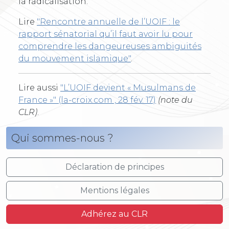
la radicalisation."
Lire
"Rencontre annuelle de l’UOIF : le
rapport sénatorial qu’il faut avoir lu pour
comprendre les dangeureuses ambiguités
du mouvement islamique"
.
Lire aussi
"L’UOIF devient « Musulmans de
France »" (la-croix.com , 28 fév. 17)
(note du
CLR)
.
Qui sommes-nous ?
Déclaration de principes
Mentions légales
Adhérez au CLR