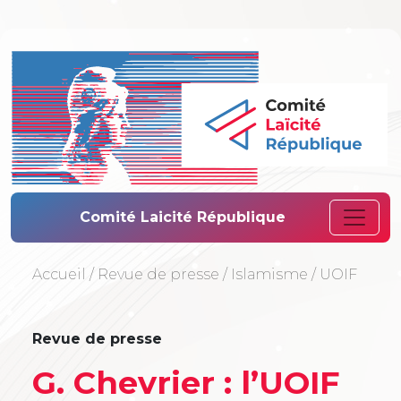
Comité Laïcité 
Comité Laicité République
Accueil
/
Revue de presse
/
Islamisme
/
UOIF
Revue de presse
G. Chevrier : l’UOIF