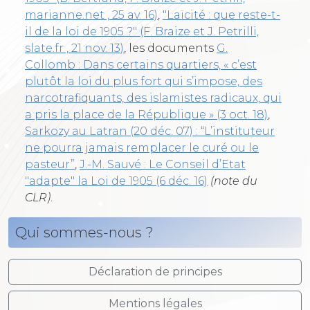
marianne.net , 25 av. 16)
,
"Laïcité : que reste-t-
il de la loi de 1905 ?" (F. Braize et J. Petrilli,
slate.fr , 21 nov. 13)
, les documents
G.
Collomb : Dans certains quartiers, « c’est
plutôt la loi du plus fort qui s’impose, des
narcotrafiquants, des islamistes radicaux, qui
a pris la place de la République » (3 oct. 18)
,
Sarkozy au Latran (20 déc. 07) : “L’instituteur
ne pourra jamais remplacer le curé ou le
pasteur”
,
J.-M. Sauvé : Le Conseil d’Etat
"adapte" la Loi de 1905 (6 déc. 16)
(note du
CLR)
.
Qui sommes-nous ?
Déclaration de principes
Mentions légales