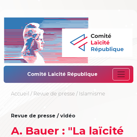
Comité Laïcité 
Comité Laicité République
Accueil
/
Revue de presse
/
Islamisme
Revue de presse / vidéo
A. Bauer : "La laïcité