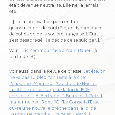
était devenue neutralité. Elle ne l’a jamais
été.
[...] La laïcité avait disparu en tant
qu’instrument de contrôle, de dynamique et
de cohésion de la société française. L’Etat
s’est désagrégé. Il a décidé de se suicider. [...]"
Voir
"Eric Zemmour face à Alain Bauer"
(à
partir de 18’).
Voir aussi dans la Revue de presse
Cet été, on
ne va pas au bled, "on reste à la cité"
(
Marianne
, 24 juil. 20)
,
"Crèches de Noël et
laïcité : le détricotage de la loi de 1905
continue…" (B. Bertrand, F. Braize et J. Petrilli,
marianne.net , 5 déc. 16)
,
"Le Conseil d’Etat
ouvre une nouvelle brèche dans la loi de
1905" (B. Bertrand, F. Braize et J. Petrilli,