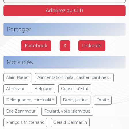
Adhérez au CLR
Partager
Facebook
X
Linkedin
Mots clés
Alain Bauer
Alimentation, halal, casher, cantines...
Athéisme
Belgique
Conseil d’Etat
Délinquance, criminalité
Droit, justice
Droite
Eric Zemmour
Foulard, voile islamique
François Mitterrand
Gérald Darmanin