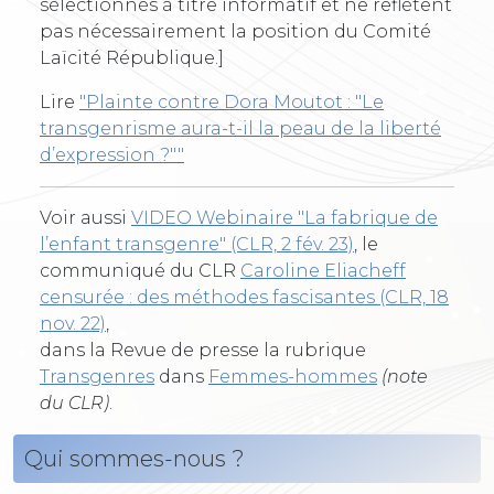
sélectionnés à titre informatif et ne reflètent
pas nécessairement la position du Comité
Laïcité République.]
Lire
"Plainte contre Dora Moutot : "Le
transgenrisme aura-t-il la peau de la liberté
d’expression ?""
Voir aussi
VIDEO Webinaire "La fabrique de
l’enfant transgenre" (CLR, 2 fév. 23)
, le
communiqué du CLR
Caroline Eliacheff
censurée : des méthodes fascisantes (CLR, 18
nov. 22)
,
dans la Revue de presse la rubrique
Transgenres
dans
Femmes-hommes
(note
du CLR)
.
Qui sommes-nous ?