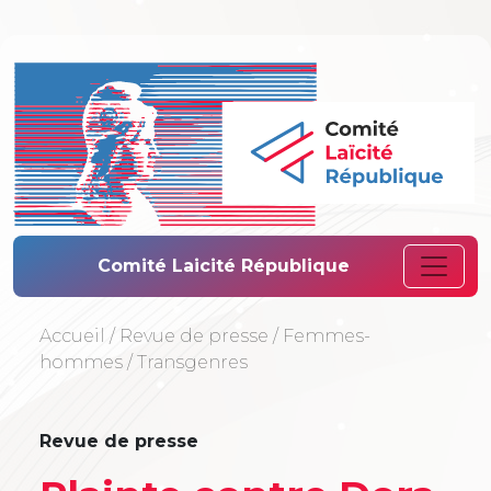
Comité Laïcité 
Comité Laicité République
Accueil
/
Revue de presse
/
Femmes-
hommes
/
Transgenres
Revue de presse