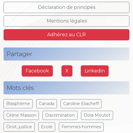
Déclaration de principes
Mentions légales
Adhérez au CLR
Partager
Facebook
X
Linkedin
Mots clés
Blasphème
Canada
Caroline Eliacheff
Céline Masson
Discrimination
Dora Moutot
Droit, justice
Ecole
Femmes-hommes