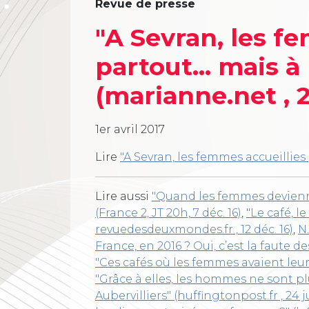
Revue de presse
"A Sevran, les f
partout… mais à
(marianne.net , 
1er avril 2017
Lire
"A Sevran, les femmes accueillies
Lire aussi
"Quand les femmes devienne
(France 2, JT 20h, 7 déc. 16)
,
"Le café, l
revuedesdeuxmondes.fr , 12 déc. 16)
,
N
France, en 2016 ? Oui, c’est la faute d
"Ces cafés où les femmes avaient leur
"Grâce à elles, les hommes ne sont pl
Aubervilliers" (huffingtonpost.fr , 24 jui