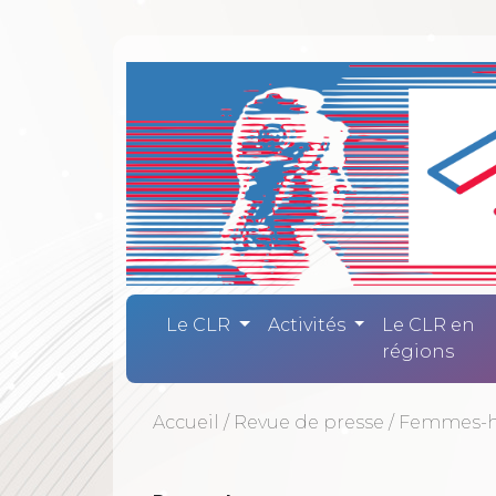
Comité Laïc
Le CLR
Activités
Le CLR en
régions
Accueil
/
Revue de presse
/
Femmes-