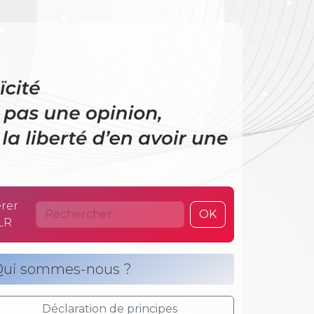
 La laïcité n’es
rer
OK
LR
ui sommes-nous ?
Déclaration de principes