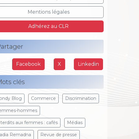
Mentions légales
Adhérez au CLR
artager
Facebook
X
Linkedin
ots clés
ondy Blog
Commerce
Discrimination
emmes-hommes
nterdits aux femmes : cafés
Médias
adia Remadna
Revue de presse