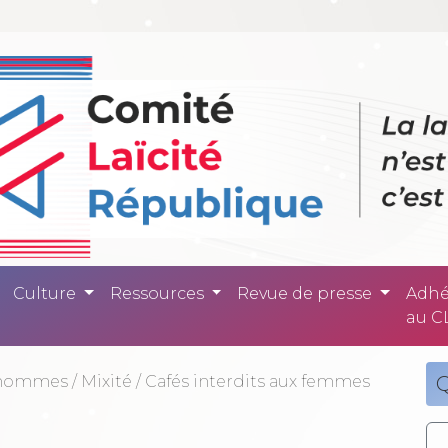
ité République -
Culture
Ressources
Revue de presse
Adhé
au C
hommes
/
Mixité
/
Cafés interdits aux femmes
Q