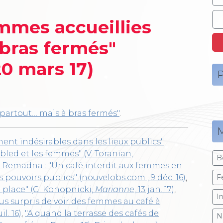
emmes accueillies
 bras fermés"
20 mars 17)
P
 partout… mais à bras fermés"
.
M
nt indésirables dans les lieux publics"
e bled et les femmes" (V. Toranian,
B
. Remadna : "Un café interdit aux femmes en
es pouvoirs publics" (nouvelobs.com , 9 déc. 16)
,
F
 place" (G. Konopnicki,
Marianne
, 13 jan. 17)
,
I
us surpris de voir des femmes au café à
l. 16)
,
"A quand la terrasse des cafés de
N