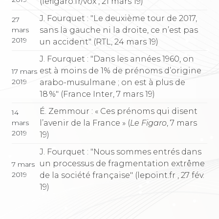
(lefigaro.fr/vox , 21 mars 19)
J. Fourquet : "Le deuxième tour de 2017,
27
sans la gauche ni la droite, ce n’est pas
mars
2019
un accident" (RTL, 24 mars 19)
J. Fourquet : "Dans les années 1960, on
est à moins de 1% de prénoms d’origine
17 mars
2019
arabo-musulmane ; on est à plus de
18 %" (France Inter, 7 mars 19)
É. Zemmour : « Ces prénoms qui disent
14
l’avenir de la France » (
Le Figaro
, 7 mars
mars
2019
19)
J. Fourquet : "Nous sommes entrés dans
un processus de fragmentation extrême
7 mars
2019
de la société française" (lepoint.fr , 27 fév.
19)