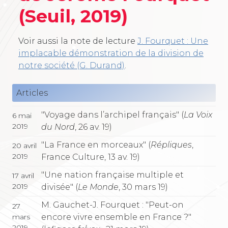
(Seuil, 2019)
Voir aussi la note de lecture
J. Fourquet : Une
implacable démonstration de la division de
notre société (G. Durand)
.
Articles
"Voyage dans l’archipel français" (
La Voix
6 mai
2019
du Nord
, 26 av. 19)
"La France en morceaux" (
Répliques
,
20 avril
2019
France Culture, 13 av. 19)
"Une nation française multiple et
17 avril
2019
divisée" (
Le Monde
, 30 mars 19)
M. Gauchet-J. Fourquet : "Peut-on
27
encore vivre ensemble en France ?"
mars
2019