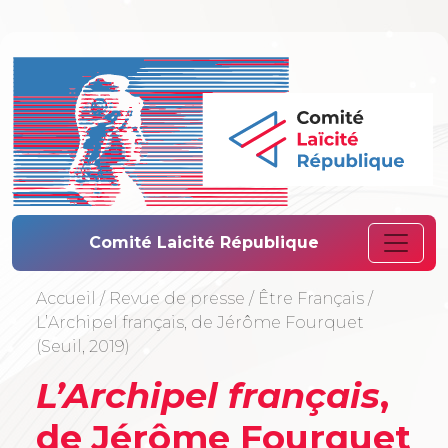
Comité Laïcité 
Comité Laicité République
Accueil
/
Revue de presse
/
Être Français
/
L’Archipel français, de Jérôme Fourquet
(Seuil, 2019)
L’Archipel français
,
de Jérôme Fourquet