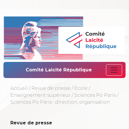
Comité Laïcité 
Comité Laicité République
Accueil
/
Revue de presse
/
Ecole
/
Enseignement supérieur
/
Sciences Po Paris
/
Sciences Po Paris : direction, organisation
Revue de presse