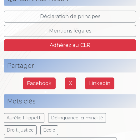
Déclaration de principes
Mentions légales
Adhérez au CLR
Partager
Facebook
X
Linkedin
Mots clés
Aurélie Filippetti
Délinquance, criminalité
Droit, justice
Ecole