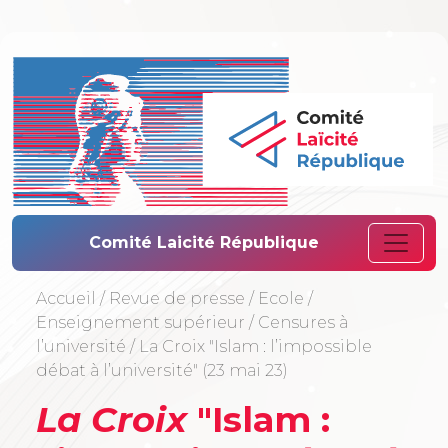
Comité Laïcité 
Comité Laicité République
Accueil
/
Revue de presse
/
Ecole
/
Enseignement supérieur
/
Censures à
l’université
/
La Croix "Islam : l’impossible
débat à l’université" (23 mai 23)
La Croix
"Islam :