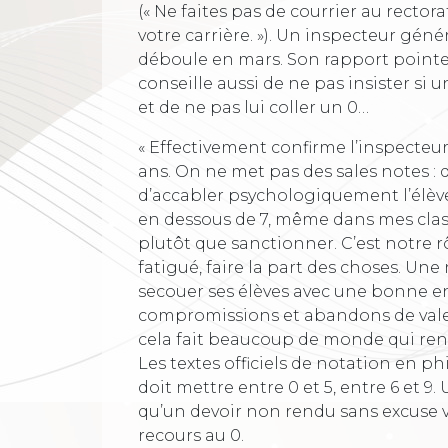
(« Ne faites pas de courrier au rectora
votre carrière. »). Un inspecteur gén
déboule en mars. Son rapport pointe un
conseille aussi de ne pas insister si 
et de ne pas lui coller un 0…
« Effectivement confirme l’inspecteu
ans. On ne met pas des sales notes : d
d’accabler psychologiquement l’élève
en dessous de 7, même dans mes class
plutôt que sanctionner. C’est notre r
fatigué, faire la part des choses. Une
secouer ses élèves avec une bonne 
compromissions et abandons de valeurs
cela fait beaucoup de monde qui ren
Les textes officiels de notation en p
doit mettre entre 0 et 5, entre 6 et 
qu’un devoir non rendu sans excuse v
recours au 0.