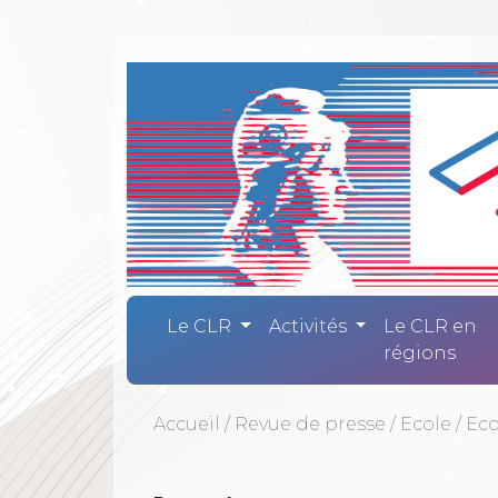
Comité Laïc
Le CLR
Activités
Le CLR en
régions
Accueil
/
Revue de presse
/
Ecole
/
Eco