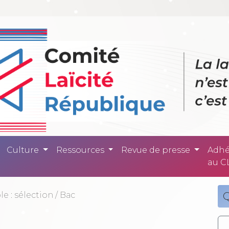
ité République -
Culture
Ressources
Revue de presse
Adhé
au C
le : sélection
/
Bac
Q