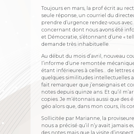
Toujours en mars, la prof écrit au rec
seule réponse, un courriel du directe
prendre d’urgence rendez-vous avec 
concernant dont nous avons été infor
et Démocratie, s’étonnant d’une « tell
demande très inhabituelle.
Au début du mois d’avril, nouveau co
l’informe d’une remontée mécanique
étant inférieures à celles… de lettres 
quelques similitudes intellectuelles av
fait remarquer que j’enseignais et c
notes depuis quinze ans. Et qu’il m’arr
copies. Je m’étonnais aussi que des é
géo alors que, dans mon cours, ils co
Sollicitée par Marianne, la proviseure 
nous a précisé qu’il n’y avait jamais e
des notes mais que la visite d’inspec