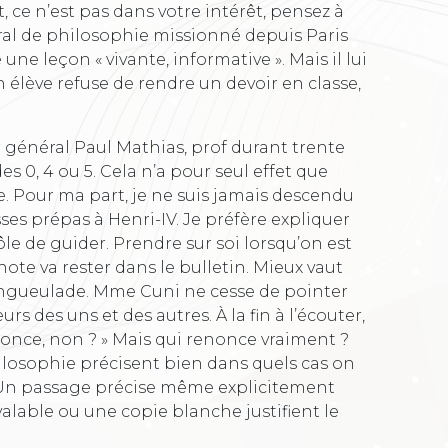
t, ce n’est pas dans votre intérêt, pensez à
éral de philosophie missionné depuis Paris
e leçon « vivante, informative ». Mais il lui
un élève refuse de rendre un devoir en classe,
r général Paul Mathias, prof durant trente
es 0, 4 ou 5. Cela n’a pour seul effet que
. Pour ma part, je ne suis jamais descendu
es prépas à Henri-IV. Je préfère expliquer
ôle de guider. Prendre sur soi lorsqu’on est
 note va rester dans le bulletin. Mieux vaut
engueulade. Mme Cuni ne cesse de pointer
 des uns et des autres. À la fin à l’écouter,
once, non ? » Mais qui renonce vraiment ?
hilosophie précisent bien dans quels cas on
9. Un passage précise même explicitement
alable ou une copie blanche justifient le