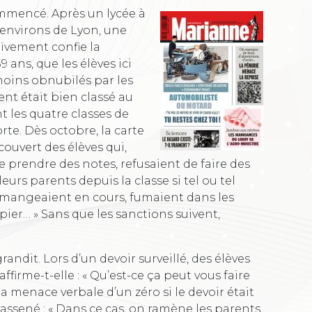
ommencé. Après un lycée à
 environs de Lyon, une
aïvement confie la
 ans, que les élèves ici
 moins obnubilés par les
ent était bien classé au
t les quatre classes de
rte. Dès octobre, la carte
couvert des élèves qui,
e prendre des notes, refusaient de faire des
urs parents depuis la classe si tel ou tel
s mangeaient en cours, fumaient dans les
pier… » Sans que les sanctions suivent,
andit. Lors d’un devoir surveillé, des élèves
ffirme-t-elle : « Qu’est-ce ça peut vous faire
la menace verbale d’un zéro si le devoir était
t assené : « Dans ce cas, on ramène les parents