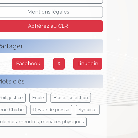
Mentions légales
Adhérez au CLR
artager
Facebook
X
Linkedin
ots clés
oit, justice
Ecole
Ecole : sélection
ené Chiche
Revue de presse
Syndicat
iolences, meurtres, menaces physiques