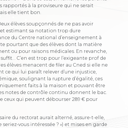
s rapportés à la proviseure qui ne serait
is elle tient bon.
 Deux élèves soupçonnés de ne pas avoir
t estimant sa notation trop dure
dance du Centre national d’enseignement à
te pourtant que des élèves dont la matière
ment ou pour raisons médicales. En revanche,
suffit… C’en est trop pour l’exigeante prof de
res élèves menacent de filer au Cned si elle ne
ce qui lui paraît relever d’une injustice,
mique, soulignant la rupture d’égalité, ces
uniquement faits à la maison et pouvant être
 les notes de contrôle continu donnent le bac.
tre ceux qui peuvent débourser 289 € pour
aire du rectorat aurait alterné, assure-t-elle,
 seriez-vous intéressée ? ») et mises en garde