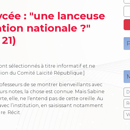
ycée : "une lanceuse
ation nationale ?"
. 21)
P
ont sélectionnés à titre informatif et ne
tion du Comité Laïcité République.]
M
fesseurs de se montrer bienveillants avec
eurs notes, la chose est connue. Mais Sabine
Dr
e, elle, ne l’entend pas de cette oreille. Au
R
avec l’institution, en saisissant notamment
e. Récit.
V