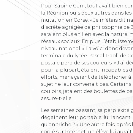
Pour Sabine Cuni, tout avait bien c
la Réunion puis deux autres dans les
mutation en Corse. « Je m’étais dit n
discrète agrégée de philosophie de 39
seraient plus en lien avec la nature,
réseaux sociaux. En plus, l’établissem
niveau national. » La voici donc devan
terminale du lycée Pascal-Paoli de Co
postale perd de ses couleurs. « J’ai dé
pour la plupart, étaient incapables d
efforts, menaçaient de téléphoner à le
sujet ne leur convenait pas. Certain
couloirs, jetaient des boulettes de pa
assure-t-elle.
Les semaines passant, sa perplexité gr
dégainent leur portable, lui lançant, a
qu’on triche ? » Une autre fois, après 
copié sur Internet, un élève lui aurai