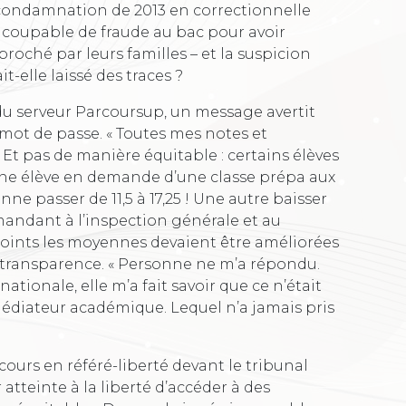
 condamnation de 2013 en correctionnelle
 coupable de fraude au bac pour avoir
proché par leurs familles – et la suspicion
it-elle laissé des traces ?
e du serveur Parcoursup, un message avertit
ot de passe. « Toutes mes notes et
 Et pas de manière équitable : certains élèves
, une élève en demande d’une classe prépa aux
nne passer de 11,5 à 17,25 ! Une autre baisser
emandant à l’inspection générale et au
points les moyennes devaient être améliorées
la transparence. « Personne ne m’a répondu.
ationale, elle m’a fait savoir que ce n’était
médiateur académique. Lequel n’a jamais pris
ours en référé-liberté devant le tribunal
r atteinte à la liberté d’accéder à des