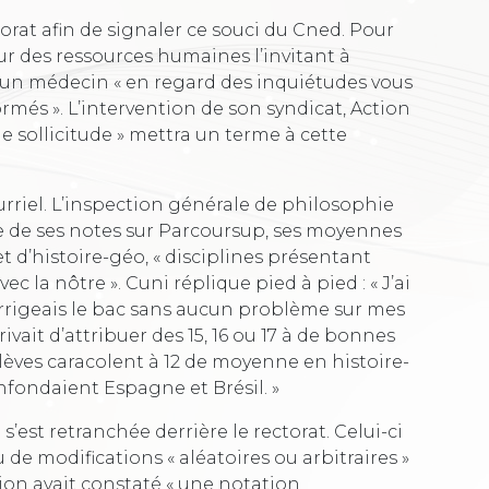
torat afin de signaler ce souci du Cned. Pour
ur des ressources humaines l’invitant à
un médecin « en regard des inquiétudes vous
més ». L’intervention de son syndicat, Action
e sollicitude » mettra un terme à cette
urriel. L’inspection générale de philosophie
 de ses notes sur Parcoursup, ses moyennes
et d’histoire-géo, « disciplines présentant
ec la nôtre ». Cuni réplique pied à pied : « J’ai
orrigeais le bac sans aucun problème sur mes
ivait d’attribuer des 15, 16 ou 17 à de bonnes
lèves caracolent à 12 de moyenne en histoire-
nfondaient Espagne et Brésil. »
s’est retranchée derrière le rectorat. Celui-ci
u de modifications « aléatoires ou arbitraires »
tion avait constaté « une notation