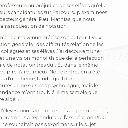
rofesseure au préjudice de ses élèves qu’elle
r leurs candidatures sur Parcoursup examinées
nspecteur général Paul Mathias, que nous
 jamais question de notation.
remier de ma venue précise son auteur. Deux
ion générale : des difficultés relationnelles
 collègues et ses élèves. J’ai découvert une
t une vision monolithique de la perfection
e de notation très dur. Et, dans le même
 vu pire, j’ai vu mieux. Notre entretien a été
s d’une heure, tandis qu’il dure
tes. Je ne suis pas psychologue, mais le
bondance m’ont troublé. Il me semble que
e aidé. »
d’élèves, pourtant concernés au premier chef,
mbres nous a répondu que l’association PICC
e souhaitait pas s’exprimer sur le sujet.