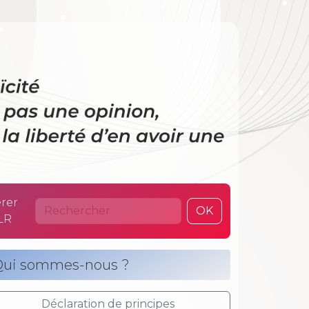
 La laïcité n’es
rer
OK
LR
ui sommes-nous ?
Déclaration de principes