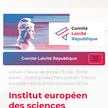
Comité Laïcité 
Comité Laicité République
Accueil
/
Revue de presse
/
Ecole
/
Ecole
privée
/
Ecoles privées hors contrat
/
Institut
européen des sciences humaines (IESH)
Institut européen
des sciences