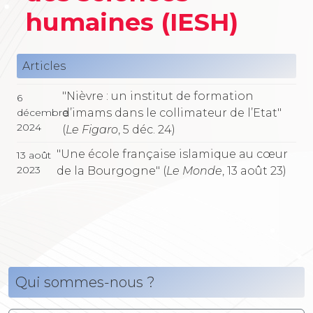
humaines (IESH)
Articles
"Nièvre : un institut de formation
6
d’imams dans le collimateur de l’Etat"
décembre
2024
(
Le Figaro
, 5 déc. 24)
"Une école française islamique au cœur
13 août
2023
de la Bourgogne" (
Le Monde
, 13 août 23)
Qui sommes-nous ?