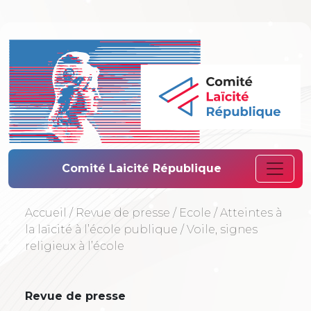
Comité Laïcité 
Comité Laicité République
Accueil
/
Revue de presse
/
Ecole
/
Atteintes à
la laïcité à l’école publique
/
Voile, signes
religieux à l’école
Revue de presse