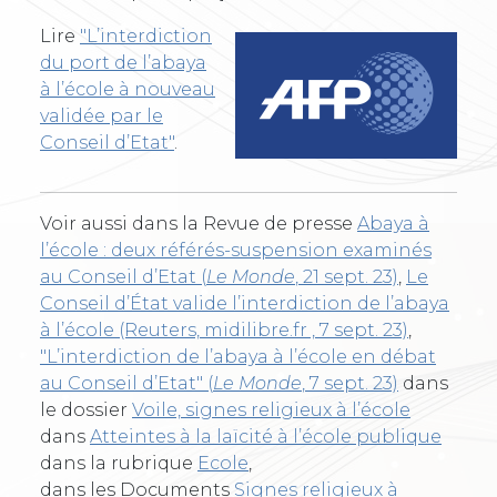
Lire
"L’interdiction
du port de l’abaya
à l’école à nouveau
validée par le
Conseil d’Etat"
.
Voir aussi dans la Revue de presse
Abaya à
l’école : deux référés-suspension examinés
au Conseil d’Etat (
Le Monde
, 21 sept. 23)
,
Le
Conseil d’État valide l’interdiction de l’abaya
à l’école (Reuters, midilibre.fr , 7 sept. 23)
,
"L’interdiction de l’abaya à l’école en débat
au Conseil d’Etat" (
Le Monde
, 7 sept. 23)
dans
le dossier
Voile, signes religieux à l’école
dans
Atteintes à la laïcité à l’école publique
dans la rubrique
Ecole
,
dans les Documents
Signes religieux à