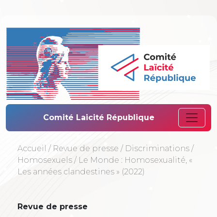
Comité Laïcité 
Comité Laicité République
Accueil
/
Revue de presse
/
Discriminations
/
Homosexuels
/
Le Monde : Homosexualité, «
Les années clandestines » (2022)
Revue de presse