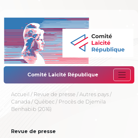
Comité Laïcité 
Comité Laicité République
Accueil
/
Revue de presse
/
Autres pays
/
Canada
/
Québec
/
Procès de Djemila
Benhabib (2016)
Revue de presse