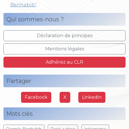
Benhabib"
.
Qui sommes-nous ?
Déclaration de principes
Mentions légales
Adhérez au CLR
Partager
Facebook
X
Linkedin
Mots clés
Djemila Benhabib
Droit, justice
Intégrisme