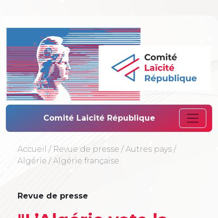
Comité Laïcité 
Comité Laicité République
Accueil
/
Revue de presse
/
Autres pays
/
Algérie
/
Algérie française
Revue de presse