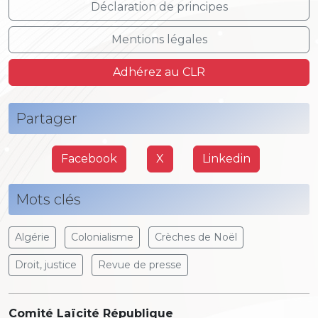
Déclaration de principes
Mentions légales
Adhérez au CLR
Partager
Facebook
X
Linkedin
Mots clés
Algérie
Colonialisme
Crèches de Noël
Droit, justice
Revue de presse
Comité Laïcité République