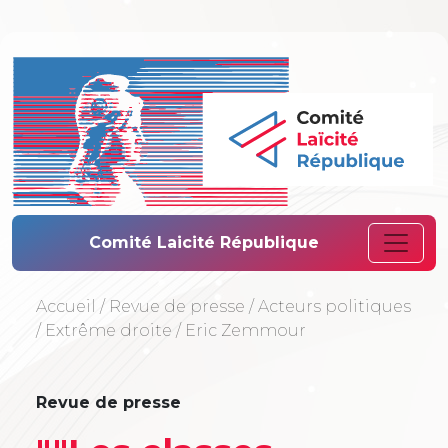
Comité Laïcité 
Comité Laicité République
Accueil
/
Revue de presse
/
Acteurs politiques
/
Extrême droite
/
Eric Zemmour
Revue de presse