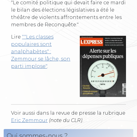
"Le comité politique qui devait faire ce mardi
le bilan des élections législatives a été le
théâtre de violents affrontements entre les
membres de Reconquête."
Lire
""Les classes
populaires sont
analphabètes" :
Zemmour se lâche, son
parti implose"
.
Voir aussi dans la revue de presse la rubrique
Eric Zemmour
(note du CLR)
.
Qui sommes-nous ?