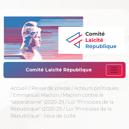
Comité Laïcité 
Comité Laicité République
Accueil
/
Revue de presse
/
Acteurs politiques
/
Emmanuel Macron
/
Macron contre le
"séparatisme" (2020-21)
/
Loi "Principes de la
République" (2020-21)
/
Loi "Principes de la
République" : lieux de culte