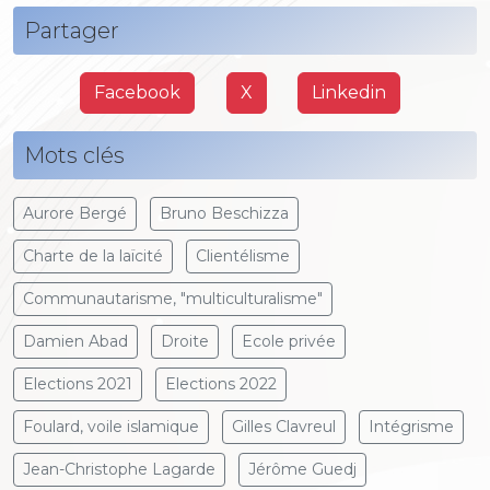
Partager
Facebook
X
Linkedin
Mots clés
Aurore Bergé
Bruno Beschizza
Charte de la laïcité
Clientélisme
Communautarisme, "multiculturalisme"
Damien Abad
Droite
Ecole privée
Elections 2021
Elections 2022
Foulard, voile islamique
Gilles Clavreul
Intégrisme
Jean-Christophe Lagarde
Jérôme Guedj