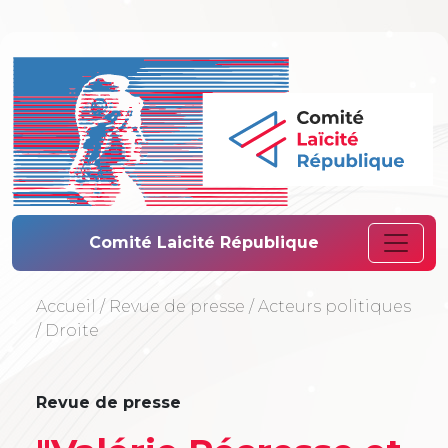
Comité Laïcité 
Comité Laicité République
Accueil
/
Revue de presse
/
Acteurs politiques
/
Droite
Revue de presse