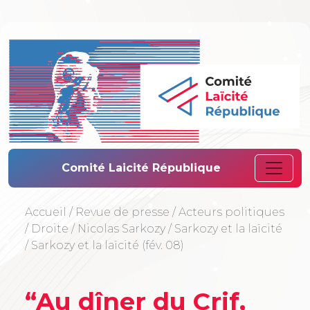
Comité Laïcité 
Comité Laicité République
Accueil
/
Revue de presse
/
Acteurs politiques
/
Droite
/
Nicolas Sarkozy
/
Sarkozy et la laïcité
/
Sarkozy et la laïcité (fév. 08)
“Au dîner du Crif,