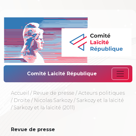
Comité Laïcité 
Comité Laicité République
Accueil
/
Revue de presse
/
Acteurs politiques
/
Droite
/
Nicolas Sarkozy
/
Sarkozy et la laïcité
/
Sarkozy et la laïcité (2011)
Revue de presse