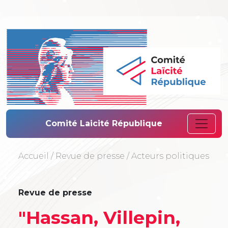
Comité Laïcité 
Comité Laicité République
Accueil
/
Revue de presse
/
Acteurs politiques
Revue de presse
"Hassan, Villepin,