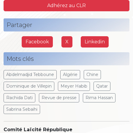
Adhérez au CLR
Partager
Facebook
X
Linkedin
Mots clés
Abdelmadjid Tebboune
Algérie
Chine
Dominique de Villepin
Meyer Habib
Qatar
Rachida Dati
Revue de presse
Rima Hassan
Sabrina Sebaihi
Comité Laïcité République