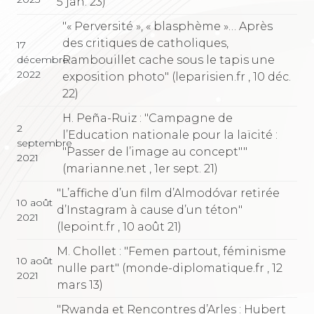
5 jan. 23)
"« Perversité », « blasphème »… Après
des critiques de catholiques,
17
Rambouillet cache sous le tapis une
décembre
2022
exposition photo" (leparisien.fr , 10 déc.
22)
H. Peña-Ruiz : "Campagne de
2
l’Education nationale pour la laïcité :
septembre
"Passer de l’image au concept""
2021
(marianne.net , 1er sept. 21)
"L’affiche d’un film d’Almodóvar retirée
10 août
d’Instagram à cause d’un téton"
2021
(lepoint.fr , 10 août 21)
M. Chollet : "Femen partout, féminisme
10 août
nulle part" (monde-diplomatique.fr , 12
2021
mars 13)
"Rwanda et Rencontres d’Arles : Hubert