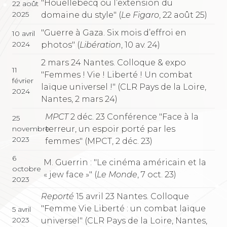
"Houellebecq ou l’extension du
22 août
2025
domaine du style" (
Le Figaro
, 22 août 25)
"Guerre à Gaza. Six mois d’effroi en
10 avril
2024
photos" (
Libération
, 10 av. 24)
2 mars 24 Nantes. Colloque & expo
11
"Femmes ! Vie ! Liberté ! Un combat
février
laïque universel !" (CLR Pays de la Loire,
2024
Nantes, 2 mars 24)
MPCT
2 déc. 23 Conférence "Face à la
25
terreur, un espoir porté par les
novembre
2023
femmes" (MPCT, 2 déc. 23)
6
M. Guerrin : "Le cinéma américain et la
octobre
« jew face »" (
Le Monde
, 7 oct. 23)
2023
Reporté
15 avril 23 Nantes. Colloque
"Femme Vie Liberté : un combat laïque
5 avril
2023
universel" (CLR Pays de la Loire, Nantes,