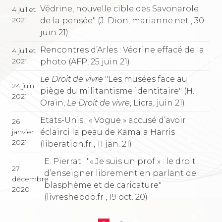
Védrine, nouvelle cible des Savonarole
4 juillet
2021
de la pensée" (J. Dion, marianne.net , 30
juin 21)
Rencontres d’Arles : Védrine effacé de la
4 juillet
2021
photo (AFP, 25 juin 21)
Le Droit de vivre
"Les musées face au
24 juin
piège du militantisme identitaire" (H.
2021
Orain,
Le Droit de vivre
, Licra, juin 21)
Etats-Unis : « Vogue » accusé d’avoir
26
éclairci la peau de Kamala Harris
janvier
2021
(liberation.fr , 11 jan. 21)
E. Pierrat : "« Je suis un prof » : le droit
27
d’enseigner librement en parlant de
décembre
blasphème et de caricature"
2020
(livreshebdo.fr , 19 oct. 20)