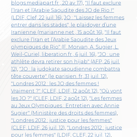
blogs.mediapart.fr , 20 av. 17)
,
"Il faut exclure
l’Iran et l’Arabie Saoudite des JO de Rio !"
(LDIF, Clef, 22 juil. 16)
,
JO : "Laissez les femmes
entrer dans les stades", le plaidoyer d’une
Iranienne (marianne.net , 15 août 16)
,
"Il faut
exclure l’Iran et l’Arabie Saoudite des Jeux
olympiques de Rio" (F. Morvan, A. Sugier, L.
Weil-Curiel, liberation.fr , 6 juil. 16)
,
"JO : une
athlète devra retirer son hijab" (AFP, 26 juil.
12)
,
"JO : la judokate saoudienne combattra
tête couverte" (le parisien. fr, 31 juil. 12)
,
"Londres 2012 : les JO des femmes !
Vraiment ?" (CLEF, LDIF, 12 août 12)
,
"Où vont
les JO ?" (CLEF, LDIF, 2 août 12)
,
"Les femmes
au Jeux Olympiques : Entretien avec Annie
Sugier" (Ministère des droits des femmes)
,
"Londres 2012 : justice pour les femmes"
(CLEF, LDIF, 26 juil. 12)
,
"Londres 2012 : justice
pour les femmes" (LDIF, CLEF, 22 juil. 12)
,