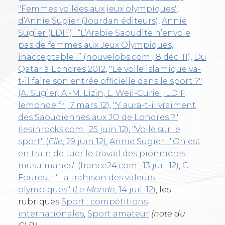
"Femmes voilées aux jeux olympiques",
d’Annie Sugier (Jourdan éditeurs)
,
Annie
Sugier (LDIF) : “L’Arabie Saoudite n’envoie
pas de femmes aux Jeux Olympiques,
inacceptable !” (nouvelobs.com , 8 déc. 11)
,
Du
Qatar à Londres 2012
,
"Le voile islamique va-
t-il faire son entrée officielle dans le sport ?"
(A. Sugier, A.-M. Lizin, L. Weil-Curiel, LDIF,
lemonde.fr , 7 mars 12)
,
"Y aura-t-il vraiment
des Saoudiennes aux JO de Londres ?"
(lesinrocks.com , 25 juin 12)
,
"Voile sur le
sport" (
Elle
, 29 juin 12)
,
Annie Sugier : "On est
en train de tuer le travail des pionnières
musulmanes" (france24.com , 13 juil. 12)
,
C.
Fourest : "La trahison des valeurs
olympiques" (
Le Monde
, 14 juil. 12)
, les
rubriques
Sport : compétitions
internationales
,
Sport amateur
(note du