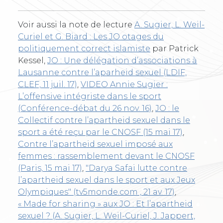
Voir aussi la note de lecture
A. Sugier, L. Weil-
Curiel et G. Biard : Les JO otages du
politiquement correct islamiste
par Patrick
Kessel,
JO : Une délégation d’associations à
Lausanne contre l’aparheid sexuel (LDIF,
CLEF, 11 juil. 17)
,
VIDEO Annie Sugier :
L’offensive intégriste dans le sport
(Conférence-débat du 26 nov. 16)
,
JO : le
Collectif contre l’apartheid sexuel dans le
sport a été reçu par le CNOSF (15 mai 17)
,
Contre l’apartheid sexuel imposé aux
femmes : rassemblement devant le CNOSF
(Paris, 15 mai 17)
,
"Darya Safai lutte contre
l’apartheid sexuel dans le sport et aux Jeux
Olympiques" (tv5monde.com , 21 av. 17)
,
« Made for sharing » aux JO : Et l’apartheid
sexuel ? (A. Sugier, L. Weil-Curiel, J. Jappert,