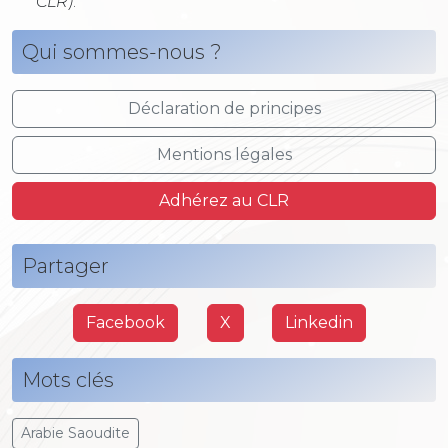
CLR)
.
Qui sommes-nous ?
Déclaration de principes
Mentions légales
Adhérez au CLR
Partager
Facebook
X
Linkedin
Mots clés
Arabie Saoudite