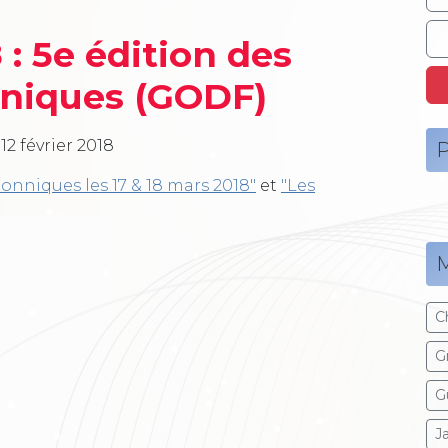
 : 5e édition des
niques (GODF)
12 février 2018
P
nniques les 17 & 18 mars 2018"
et
"Les
M
C
G
G
J