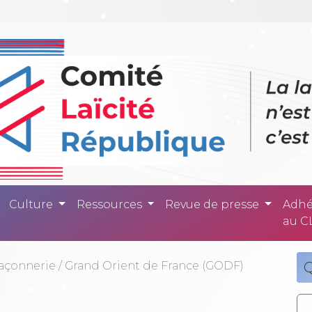
ité République -
Culture
Ressources
Revue de presse
Adhé
au C
açonnerie
/
Grand Orient de France (GODF)
Q