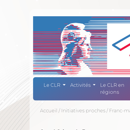
Comité Laïc
Le CLR
Activités
Le CLR en
régions
Accueil
/
Initiatives proches
/
Franc-m