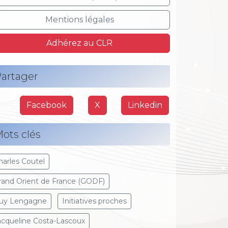
Mentions légales
Adhérez au CLR
artager
Facebook
X
Linkedin
ots clés
harles Coutel
rand Orient de France (GODF)
uy Lengagne
Initiatives proches
acqueline Costa-Lascoux