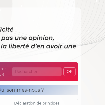
 La laïcité n’es
rer
OK
LR
ui sommes-nous ?
Déclaration de principes