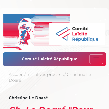
Comité Laïcité 
Comité Laicité République
Accueil
/
Initiatives proches
/
Christine Le
Doaré
Christine Le Doaré