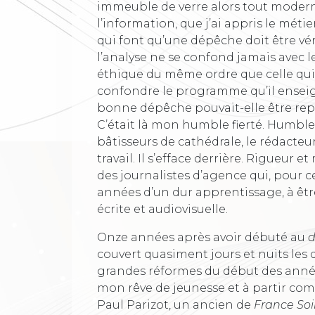
immeuble de verre alors tout moderne
l’information, que j’ai appris le méti
qui font qu’une dépêche doit être véri
l’analyse ne se confond jamais avec 
éthique du même ordre que celle qui i
confondre le programme qu’il enseig
bonne dépêche pouvait-elle être rep
C’était là mon humble fierté. Humbl
bâtisseurs de cathédrale, le rédacte
travail. Il s’efface derrière. Rigueur
des journalistes d’agence qui, pour 
années d’un dur apprentissage, à être 
écrite et audiovisuelle.
Onze années après avoir débuté au
d
couvert quasiment jours et nuits les
grandes réformes du début des années
mon rêve de jeunesse et à partir co
Paul Parizot, un ancien de
France Soi