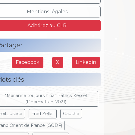
Mentions légales
Adhérez au CLR
artager
Facebook
X
Linkedin
ots clés
"Marianne toujours !" par Patrick Kessel
(L’Harmattan, 2021)
oit, justice
Fred Zeller
Gauche
rand Orient de France (GODF)