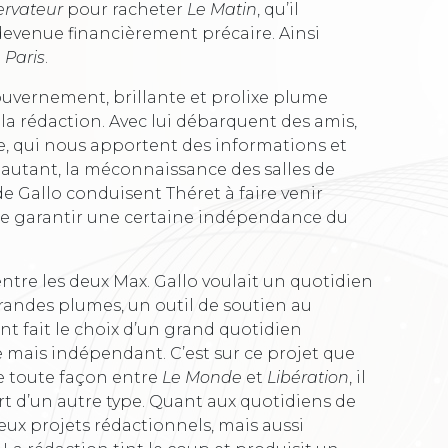
ervateur
pour racheter
Le Matin
, qu’il
devenue financièrement précaire. Ainsi
 Paris
.
ouvernement, brillante et prolixe plume
a rédaction. Avec lui débarquent des amis,
nde, qui nous apportent des informations et
 autant, la méconnaissance des salles de
e Gallo conduisent Théret à faire venir
l, de garantir une certaine indépendance du
 entre les deux Max. Gallo voulait un quotidien
grandes plumes, un outil de soutien au
t fait le choix d’un grand quotidien
 mais indépendant. C’est sur ce projet que
e toute façon entre
Le Monde
et
Libération
, il
rt d’un autre type. Quant aux quotidiens de
 Deux projets rédactionnels, mais aussi