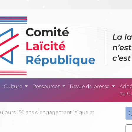
ité République -
Culture
Ressources
Revue de presse
Adhé
au C
ujours ! 50 ans d’engagement laïque et
Q