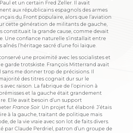
Paul et un certain Fred Zeller. Il avait
ement aux républicains espagnols des armes
nçais du Front populaire, alors que l’aviation
 cette génération de militants de gauche,
s constituait la grande cause, comme devait
e. Une confiance naturelle s’installait entre
înés l’héritage sacré d’une foi laïque.
onservé une proximité avec les socialistes et
e garde trotskiste. François Mitterrand avait
il sans me donner trop de précisions. Il
 majorité des titres cognait dur sur le
 avec raison. La fabrique de l’opinion à
 prémisses et la gauche était grandement
e. Elle avait besoin d’un support
heter
France Soir
. Un projet fut élaboré. J’étais
aire à la gauche, traitant de politique mais
e, de la vie vraie avec son lot de faits divers.
ité par Claude Perdriel, patron d’un groupe de