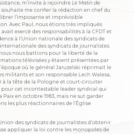
sistance, m’invite à rejoindre
Le Matin de
 souhaite me confier la rédaction en chef du
uilibrer l’imposante et imprévisible
ion. Avec Paul, nous étions très impliqués
l avait exercé des responsabilités à la CFDT et
ence à l’Union nationale des syndicats de
 internationale des syndicats de journalistes.
 nous nous battions pour la liberté de la
rmations télévisées y étaient présentées par
l’époque où le général Jaruzelski réprimait le
 ses militants et son responsable Lech Walesa,
r à la tête de la Pologne et court-circuiter
 pour cet incontestable leader syndical qui
a Paix en octobre 1983, mais ne sut garder
s les plus réactionnaires de l’Église
Union des syndicats de journalistes d’obtenir
se appliquer la loi contre les monopoles de