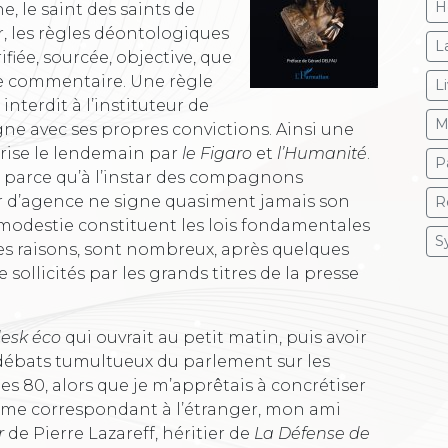
H
, le saint des saints de
er, les règles déontologiques
L
fiée, sourcée, objective, que
le commentaire. Une règle
L
nterdit à l’instituteur de
M
ne avec ses propres convictions. Ainsi une
rise le lendemain par
le Figaro
et
l’Humanité
.
P
e parce qu’à l’instar des compagnons
ur d’agence ne signe quasiment jamais son
R
 et modestie constituent les lois fondamentales
S
ces raisons, sont nombreux, après quelques
sollicités par les grands titres de la presse
esk éco
qui ouvrait au petit matin, puis avoir
 débats tumultueux du parlement sur les
 80, alors que je m’apprêtais à concrétiser
mme correspondant à l’étranger, mon ami
r
de Pierre Lazareff, héritier de
La Défense de