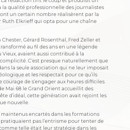
. La rédaction tint le coup et produisit un
la qualité professionnelle des journalistes
dont un certain nombre réalisèrent par la
er Ruth Elkrieff qui opta pour une chaîne
 Chester, Gérard Rosenthal, Fred Zeller et
 transformé au fil des ans en une légende
Vieux, avaient aussi contribué à la
r complicité. C’est presque naturellement que
ans la seule association qui ne leur imposait
logique et les respectait pour ce qu’ils
 courage de s’engager aux heures difficiles.
 Mai 68 le Grand Orient accueillit des
e d’idéal, cette génération avait rejoint les
ue nouvelle.
es maintenus encartés dans les formations
e pratiquaient pas l’entrisme pour tenter de
comme telle était leur stratégie dans les