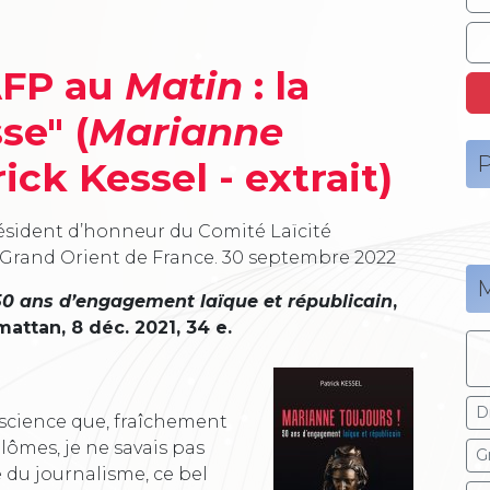
’AFP au
Matin
: la
se" (
Marianne
P
ick Kessel - extrait)
résident d’honneur du Comité Laïcité
Grand Orient de France.
30 septembre 2022
M
50 ans d’engagement laïque et républicain
,
attan, 8 déc. 2021, 34 e.
Dr
onscience que, fraîchement
plômes, je ne savais pas
G
 du journalisme, ce bel