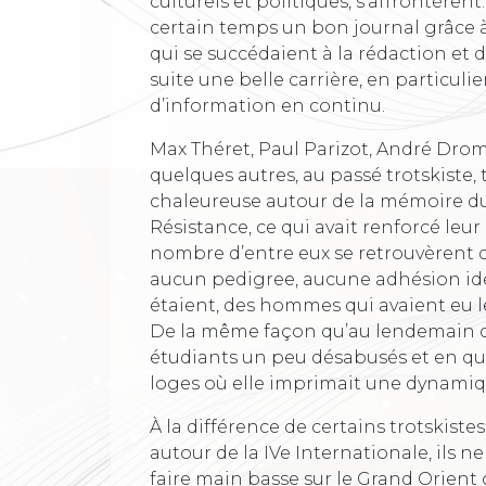
culturels et politiques, s’affrontèrent
certain temps un bon journal grâce à 
qui se succédaient à la rédaction et 
suite une belle carrière, en particuli
d’information en continu.
Max Théret, Paul Parizot, André Drom
quelques autres, au passé trotskiste,
chaleureuse autour de la mémoire du 
Résistance, ce qui avait renforcé leu
nombre d’entre eux se retrouvèrent d
aucun pedigree, aucune adhésion idéo
étaient, des hommes qui avaient eu le
De la même façon qu’au lendemain de
étudiants un peu désabusés et en quêt
loges où elle imprimait une dynamiq
À la différence de certains trotskist
autour de la IVe Internationale, ils n
faire main basse sur le Grand Orient 