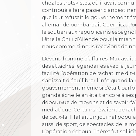
chez les trotskistes, où il avait connu 
contribué à faire passer clandestin
que leur refusait le gouvernement fra
allemande bombardait Guernica. Pour
le soutien aux républicains espagnol
l’être le Chili d’Allende pour la mienn
nous comme si nous recevions de nos a
Devenu homme d’affaires, Max avait c
des attaches légendaires avec la jeun
facilité l’opération de rachat, me dit-
s’agissait d’équilibrer l’info quand la
gouvernement même si c’était parfois
grande échelle en était encore à ses
dépourvue de moyens et de savoir-fair
médiatique. Certains rêvaient de rac
de ceux-là. Il fallait un journal popul
aussi de sport, de spectacles, de la mod
L’opération échoua. Théret fut sollic