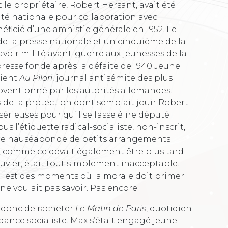
 le propriétaire, Robert Hersant, avait été
té nationale pour collaboration avec
néficié d’une amnistie générale en 1952. Le
e la presse nationale et un cinquième de la
avoir milité avant-guerre aux jeunesses de la
presse fonde après la défaite de 1940 Jeune
tient
Au Pilori
, journal antisémite des plus
ubventionné par les autorités allemandes.
de la protection dont semblait jouir Robert
sérieuses pour qu’il se fasse élire député
s l’étiquette radical-socialiste, non-inscrit,
ère nauséabonde de petits arrangements
, comme ce devait également être plus tard
uvier, était tout simplement inacceptable.
 il est des moments où la morale doit primer
 ne voulait pas savoir. Pas encore.
t donc de racheter
Le Matin de Paris
, quotidien
dance socialiste. Max s’était engagé jeune