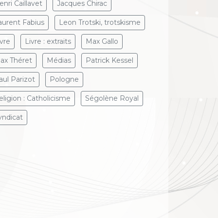
enri Caillavet
Jacques Chirac
aurent Fabius
Leon Trotski, trotskisme
ivre
Livre : extraits
Max Gallo
ax Théret
Médias
Patrick Kessel
aul Parizot
Pologne
eligion : Catholicisme
Ségolène Royal
yndicat