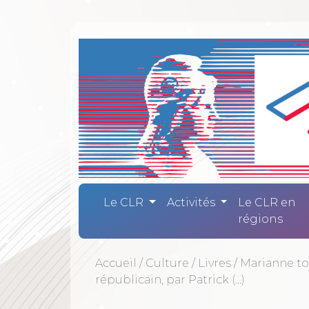
Comité Laïc
Le CLR
Activités
Le CLR en
régions
Accueil
/
Culture
/
Livres
/
Marianne to
républicain, par Patrick (…)