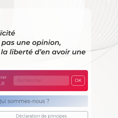
 La laïcité n’es
rer
OK
LR
ui sommes-nous ?
Déclaration de principes