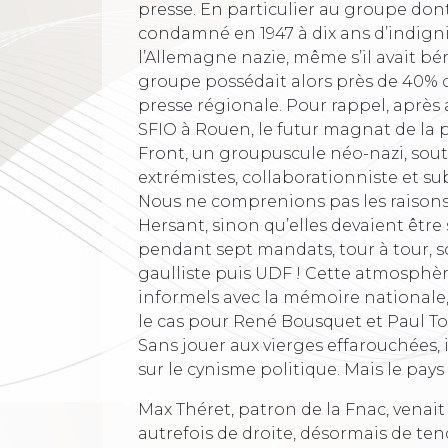
presse. En particulier au groupe dont
condamné en 1947 à dix ans d’indigni
l’Allemagne nazie, même s’il avait bé
groupe possédait alors près de 40% d
presse régionale. Pour rappel, après 
SFIO à Rouen, le futur magnat de la 
Front, un groupuscule néo-nazi, sou
extrémistes, collaborationniste et s
Nous ne comprenions pas les raisons 
Hersant, sinon qu’elles devaient être 
pendant sept mandats, tour à tour, sou
gaulliste puis UDF ! Cette atmosph
informels avec la mémoire nationale
le cas pour René Bousquet et Paul To
Sans jouer aux vierges effarouchées,
sur le cynisme politique. Mais le pays
Max Théret, patron de la Fnac, venai
autrefois de droite, désormais de ten