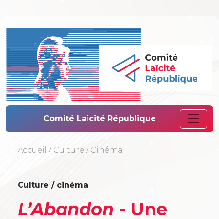
Comité Laïcité 
Comité Laicité République
Accueil
/
Culture
/
Cinéma
Culture / cinéma
L’Abandon
- Une