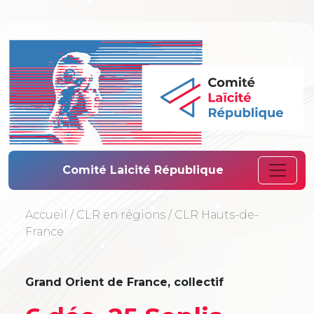
Comité Laïcité 
Comité Laicité République
Accueil
/
CLR en régions
/
CLR Hauts-de-
France
Grand Orient de France, collectif