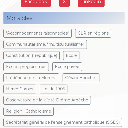
Facebook
X
Linkedin
Mots clés
"Accomodements raisonnables"
CLR en régions
Communautarisme, "multiculturalisme"
Constitution (République)
Ecole
Ecole : programmes
Ecole privée
Frédérique de La Morena
Gérard Bouchet
Hervé Garnier
Loi de 1905
Observatoire de la laïcité Drôme Ardèche
Religion : Catholicisme
Secrétariat général de l’enseignement catholique (SGEC)