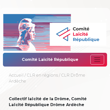
Comité Laïcité 
Comité Laicité République
Accueil
/
CLR en régions
/
CLR Drôme
Ardèche
Collectif laïcité de la Drôme, Comité
Laïcité République Drôme Ardèche