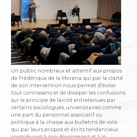
Un public nombreux et attentif aux propos
de Frédérique de la Morena qui par la clarté
de son intervention nous permet d’éviter
tout contresens et de dissiper les confusions
sur le principe de laïcité entretenues par
certains sociologues, universitaires comme
une part du personnel associatif ou
politique à la chasse aux bulletins de vote
qui par leurs propos et écrits tendancieux
contribuent à son dévoiement et à le