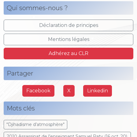
Qui sommes-nous ?
Déclaration de principes
Mentions légales
Adhérez au CLR
Partager
Facebook
X
Linkedin
Mots clés
"Djihadisme d’atmosphère"
2010 Assassinat de l’enseignant Samuel Paty (16 oct. 20),