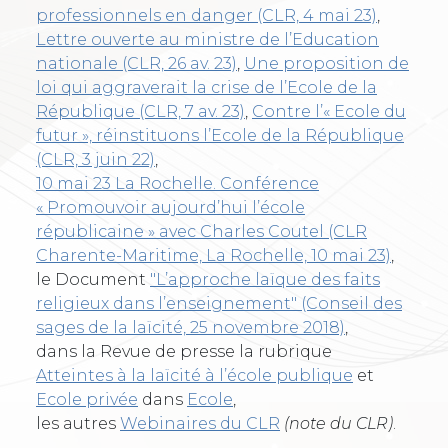
professionnels en danger (CLR, 4 mai 23)
,
Lettre ouverte au ministre de l’Education
nationale (CLR, 26 av. 23)
,
Une proposition de
loi qui aggraverait la crise de l’Ecole de la
République (CLR, 7 av. 23)
,
Contre l’« Ecole du
futur », réinstituons l’Ecole de la République
(CLR, 3 juin 22)
,
10 mai 23 La Rochelle. Conférence
« Promouvoir aujourd’hui l’école
républicaine » avec Charles Coutel (CLR
Charente-Maritime, La Rochelle, 10 mai 23)
,
le Document
"L’approche laïque des faits
religieux dans l’enseignement" (Conseil des
sages de la laïcité, 25 novembre 2018)
,
dans la Revue de presse la rubrique
Atteintes à la laïcité à l’école publique
et
Ecole privée
dans
Ecole
,
les autres
Webinaires du CLR
(note du CLR)
.