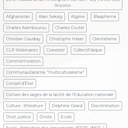
Anzorov
Afghanistan
Alain Seksig
Algérie
Blasphème
Charles Arambourou
Charles Coutel
Christian Gaudray
Christophe Haser
Clientélisme
CLR Webinaires
Coexister
Collectif laïque
Commémoration
Communautarisme, "multiculturalisme"
Conseil d’Etat
Conseil des sages de la laïcité de l’Education nationale
Culture : littérature
Delphine Girard
Discrimination
Droit, justice
Droite
Ecole