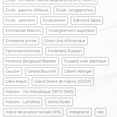
Ecole : formation des enseignants (ESPE, INSP...)
Ecole : parents d’élèves
Ecole : programmes
Ecole : sélection
Ecole privée
Edmond Jabès
Emmanuel Macron
Enseignement supérieur
Entreprise privée
Etats-Unis d’Amérique
Femmes-hommes
Ferdinand Buisson
Florence Bergeaud-Blackler
Foulard, voile islamique
Gauche
Gérard Bouchet
Gilbert Abergel
Gilles Kepel
Grand Orient de France (GODF)
Histoire : IIIe République (1870-1940)
Histoire : Lumières
Iannis Roder
Indice de position sociale (IPS)
Intégrisme
Iran