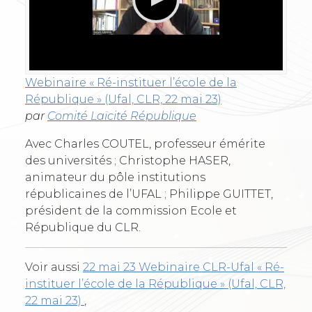
Webinaire « Ré-instituer l’école de la
République » (Ufal, CLR, 22 mai 23)
par
Comité Laïcité République
Avec Charles COUTEL, professeur émérite
des universités ; Christophe HASER,
animateur du pôle institutions
républicaines de l’UFAL ; Philippe GUITTET,
président de la commission Ecole et
République du CLR.
Voir aussi
22 mai 23 Webinaire CLR-Ufal « Ré-
instituer l’école de la République » (Ufal, CLR,
22 mai 23)
,