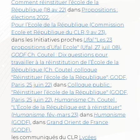
Comment réinstituer l’école de la
République (18 av. 22)
dans
Propositions :
élections 2022
,
Pour l’Ecole de la République (Commission
Ecole et République du CLR, 9 av. 23)
,
dans les Initiatives proches
Ufal
"Les 23
propositions d’Ufal Ecole" (Ufal, 27 juil. 08)
,
GODF
Ch. Coutel : Dix questions pour
travailler à la réinstitution de l’École de la
République (Ch. Coutel, colloque
"Réinstituer l’école de la République", GODF,
Paris, 25 juin 22)
dans
Colloque public :
"Réinstituer l’école de la République" (GODF,
Paris, 25 juin 22)
,
Humanisme
Ch. Coutel :
"L’École de la République est à réinstituer"
(
Humanisme
, fév.-mars 23)
dans
Humanisme
(GODF)
, dans
Grand Orient de France
(GODF)
,
les communiqués du CLR
Lycées