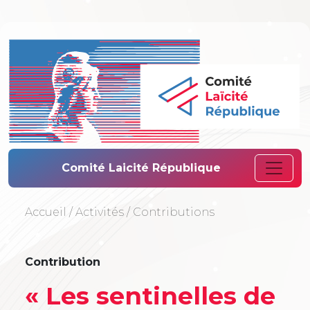
Comité Laïcité 
Comité Laicité République
Accueil
/
Activités
/
Contributions
Contribution
« Les sentinelles de