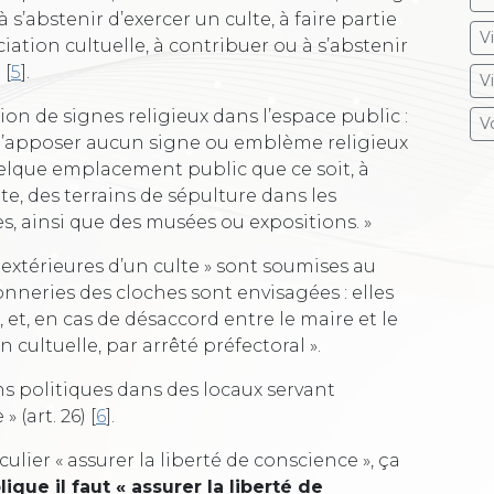
 s’abstenir d’exercer un culte, à faire partie
V
ciation cultuelle, à contribuer ou à s’abstenir
]
[
5
]
.
V
ation de signes religieux dans l’espace public :
Vo
r ou d’apposer aucun signe ou emblème religieux
lque emplacement public que ce soit, à
lte, des terrains de sépulture dans les
, ainsi que des musées ou expositions. »
s extérieures d’un culte » sont soumises au
onneries des cloches sont envisagées : elles
 et, en cas de désaccord entre le maire et le
 cultuelle, par arrêté préfectoral ».
ions politiques dans des locaux servant
» (art. 26)
[
6
]
.
iculier « assurer la liberté de conscience », ça
ique il faut « assurer la liberté de