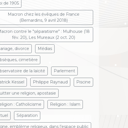
oi de 1905
Macron chez les évêques de France
(Bernardins, 9 avril 2018)
acron contre le "séparatisme" : Mulhouse (18
fév. 20), Les Mureaux (2 oct. 20)
ariage, divorce
Médias
bsèques, cimetière
bservatoire de la laïcité
Parlement
atrick Kessel
Philippe Raynaud
Piscine
uitter une religion, apostasie
eligion : Catholicisme
Religion : Islam
ituel
Séparation
igne, emblème religieux, dans l’espace public