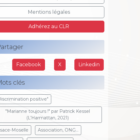
Mentions légales
Adhérez au CLR
artager
Facebook
X
Linkedin
ots clés
Discrimination positive"
"Marianne toujours !" par Patrick Kessel
(L’Harmattan, 2021)
lsace-Moselle
Association, ONG...