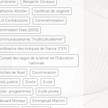
umônerie
Benjamin Griveaux
atherine Kintzler
Certificat de virginité
LR Contributions
Commémoration
ommission Stasi (2003)
ommunautarisme, "multiculturalisme"
onférence des évêques de France (CEF)
Conseil des sages de la laïcité de l’Education
nationale
rèches de Noël
Discrimination
oit, justice
Droite
Ecole
cole : programmes
Ecole privée
douard Moreau
Emmanuel Macron