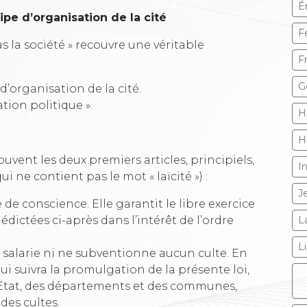
É
cipe d’organisation de la cité
F
pas la société » recouvre une véritable
F
G
d’organisation de la cité.
ation politique ».
H
H
souvent les deux premiers articles, principiels,
I
ui ne contient pas le mot « laïcité ») :
J
é de conscience. Elle garantit le libre exercice
 édictées ci-après dans l’intérêt de l’ordre
L
L
e salarie ni ne subventionne aucun culte. En
ui suivra la promulgation de la présente loi,
’Etat, des départements et des communes,
des cultes.