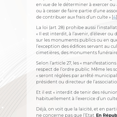
en vue de le déterminer à exercer ou à
ou à cesser de faire partie d’une asso
de contribuer aux frais d’un culte »
[
4
La loi (art. 28) prohibe aussi l’install
« Il est interdit, à l’avenir, d’éleve
sur les monuments publics ou en que
l’exception des édifices servant au cu
cimetières, des monuments funéraires
Selon l’article 27, les « manifestation
respect de l’ordre public. Même les s
« seront réglées par arrêté municipal,
président ou directeur de l’association
Et il est « interdit de tenir des réun
habituellement à l’exercice d’un culte 
Déjà, on voit que la laïcité, et en part
ne concerne pas que l’Etat.
En Républ