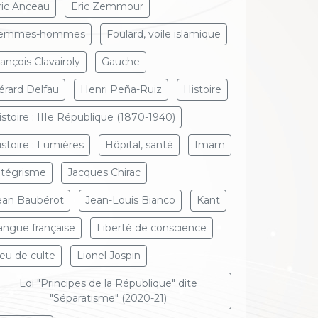
ric Anceau
Eric Zemmour
emmes-hommes
Foulard, voile islamique
rançois Clavairoly
Gauche
érard Delfau
Henri Peña-Ruiz
Histoire
istoire : IIIe République (1870-1940)
istoire : Lumières
Hôpital, santé
Imam
ntégrisme
Jacques Chirac
ean Baubérot
Jean-Louis Bianco
Kant
angue française
Liberté de conscience
ieu de culte
Lionel Jospin
Loi "Principes de la République" dite
"Séparatisme" (2020-21)