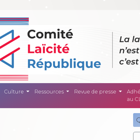
ité République -
Culture
Ressources
Revue de presse
Adhé
au C
Q