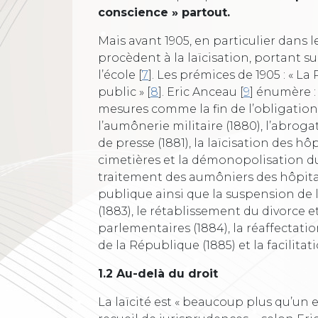
conscience » partout.
Mais avant 1905, en particulier dans 
procèdent à la laïcisation, portant su
l’école
[
7
]
. Les prémices de 1905 : « L
public »
[
8
]
. Eric Anceau
[
9
]
énumère : 
mesures comme la fin de l’obligation
l’aumônerie militaire (1880), l’abroga
de presse (1881), la laïcisation des h
cimetières et la démonopolisation du 
traitement des aumôniers des hôpitau
publique ainsi que la suspension de l
(1883), le rétablissement du divorce et
parlementaires (1884), la réaffectat
de la République (1885) et la facilitat
1.2 Au-delà du droit
La laïcité est « beaucoup plus qu’un 