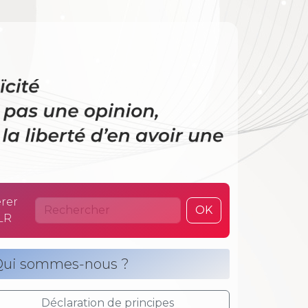
 La laïcité n’es
rer
OK
LR
ui sommes-nous ?
Déclaration de principes