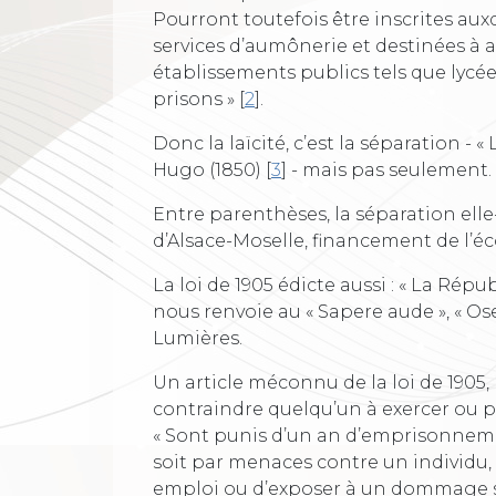
Pourront toutefois être inscrites aux
services d’aumônerie et destinées à as
établissements publics tels que lycées,
prisons »
[
2
]
.
Donc la laïcité, c’est la séparation - « 
Hugo (1850)
[
3
]
- mais pas seulement.
Entre parenthèses, la séparation ell
d’Alsace-Moselle, financement de l’éco
La loi de 1905 édicte aussi : « La Répu
nous renvoie au « Sapere aude », « Os
Lumières.
Un article méconnu de la loi de 1905, l
contraindre quelqu’un à exercer ou pa
« Sont punis d’un an d’emprisonneme
soit par menaces contre un individu, 
emploi ou d’exposer à un dommage sa