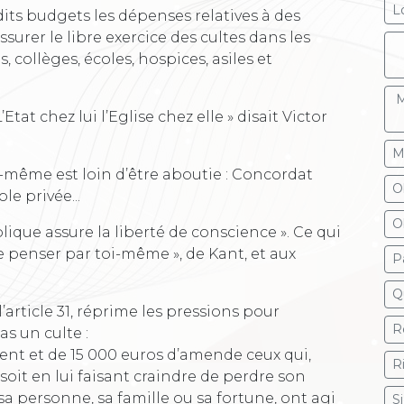
L
dits budgets les dépenses relatives à des
surer le libre exercice des cultes dans les
 collèges, écoles, hospices, asiles et
M
L’Etat chez lui l’Eglise chez elle » disait Victor
M
e-même est loin d’être aboutie : Concordat
O
le privée...
O
blique assure la liberté de conscience ». Ce qui
e penser par toi-même », de Kant, et aux
P
Q
’article 31, réprime les pressions pour
R
s un culte :
nt et de 15 000 euros d’amende ceux qui,
R
soit en lui faisant craindre de perdre son
 personne, sa famille ou sa fortune, ont agi
S