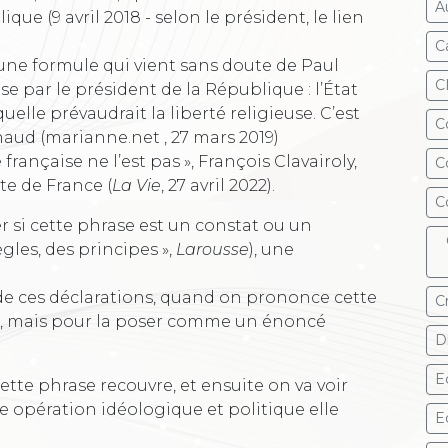
A
ue (9 avril 2018 - selon le président, le lien
C
 une formule qui vient sans doute de Paul
C
 par le président de la République : l’État
quelle prévaudrait la liberté religieuse. C’est
C
naud (marianne.net , 27 mars 2019)
 française ne l’est pas », François Clavairoly,
C
te de France (
La Vie
, 27 avril 2022).
C
 si cette phrase est un constat ou un
gles, des principes »,
Larousse
), une
 de ces déclarations, quand on prononce cette
C
er, mais pour la poser comme un énoncé
Dr
E
ette phrase recouvre, et ensuite on va voir
e opération idéologique et politique elle
E