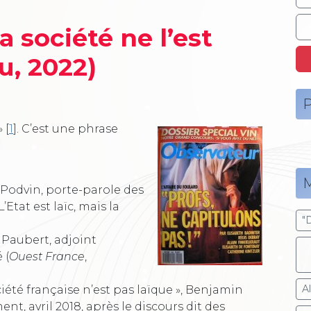
la société ne l’est
u, 2022)
P
»
[
1
]
. C’est une phrase
M
Mgr Podvin, porte-parole des
Etat est laïc, mais la
"
in Paubert, adjoint
 (
Ouest France
,
A
société française n’est pas laïque », Benjamin
t, avril 2018, après le discours dit des