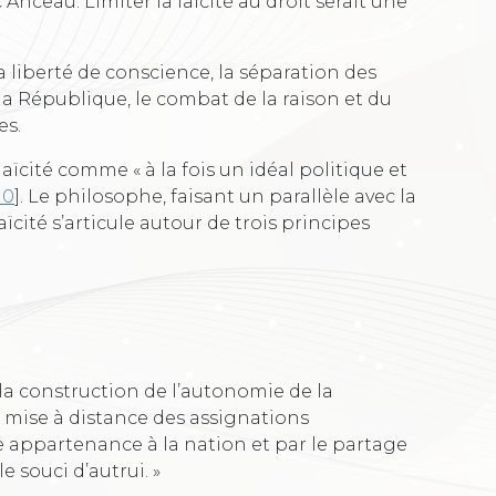
 Anceau. Limiter la laïcité au droit serait une
la liberté de conscience, la séparation des
ns la République, le combat de la raison et du
es.
laïcité comme « à la fois un idéal politique et
10
]
. Le philosophe, faisant un parallèle avec la
aïcité s’articule autour de trois principes
 la construction de l’autonomie de la
la mise à distance des assignations
e appartenance à la nation et par le partage
le souci d’autrui. »