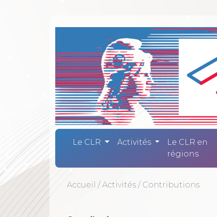
Comité Laïc
Le CLR
Activités
Le CLR en
régions
Accueil
/
Activités
/
Contributions