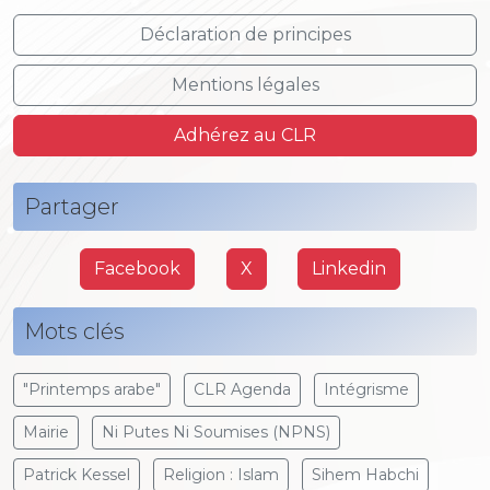
Déclaration de principes
Mentions légales
Adhérez au CLR
Partager
Facebook
X
Linkedin
Mots clés
"Printemps arabe"
CLR Agenda
Intégrisme
Mairie
Ni Putes Ni Soumises (NPNS)
Patrick Kessel
Religion : Islam
Sihem Habchi