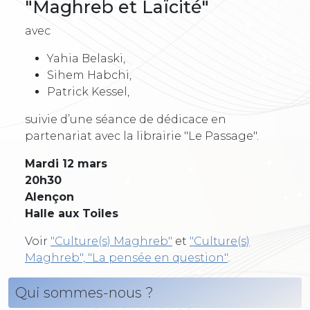
"Maghreb et Laïcité"
avec
Yahia Belaski,
Sihem Habchi,
Patrick Kessel,
suivie d’une séance de dédicace en
partenariat avec la librairie "Le Passage".
Mardi 12 mars
20h30
Alençon
Halle aux Toiles
Voir
"Culture(s) Maghreb"
et
"Culture(s)
Maghreb", "La pensée en question"
.
Qui sommes-nous ?