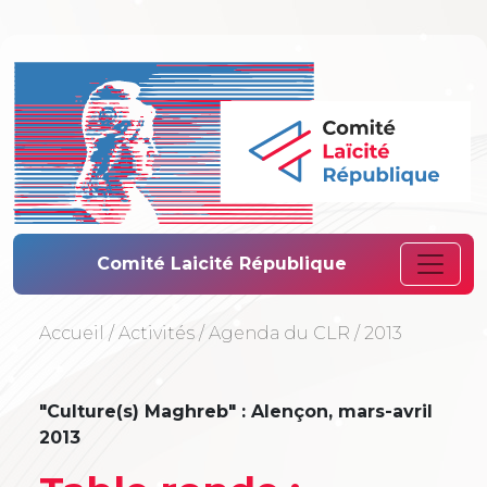
Comité Laïcité 
Comité Laicité République
Accueil
/
Activités
/
Agenda du CLR
/
2013
"Culture(s) Maghreb" : Alençon, mars-avril
2013