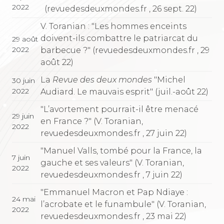
2022
(revuedesdeuxmondes.fr , 26 sept. 22)
V. Toranian : "Les hommes enceints
doivent-ils combattre le patriarcat du
29 août
2022
barbecue ?" (revuedesdeuxmondes.fr , 29
août 22)
La
Revue des deux mondes
"Michel
30 juin
2022
Audiard. Le mauvais esprit" (juil.-août 22)
"L’avortement pourrait-il être menacé
29 juin
en France ?" (V. Toranian,
2022
revuedesdeuxmondes.fr , 27 juin 22)
"Manuel Valls, tombé pour la France, la
7 juin
gauche et ses valeurs" (V. Toranian,
2022
revuedesdeuxmondes.fr , 7 juin 22)
"Emmanuel Macron et Pap Ndiaye :
24 mai
l’acrobate et le funambule" (V. Toranian,
2022
revuedesdeuxmondes.fr , 23 mai 22)