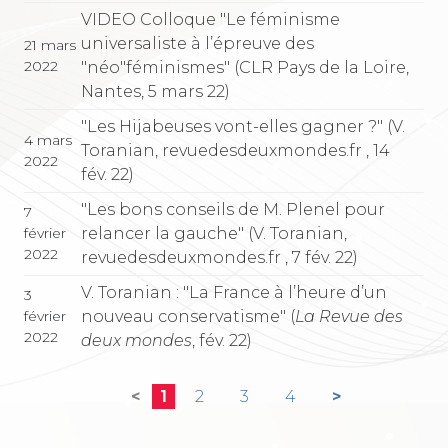
VIDEO Colloque "Le féminisme
universaliste à l’épreuve des
21 mars
2022
"néo"féminismes" (CLR Pays de la Loire,
Nantes, 5 mars 22)
"Les Hijabeuses vont-elles gagner ?" (V.
4 mars
Toranian, revuedesdeuxmondes.fr , 14
2022
fév. 22)
"Les bons conseils de M. Plenel pour
7
relancer la gauche" (V. Toranian,
février
2022
revuedesdeuxmondes.fr , 7 fév. 22)
V. Toranian : "La France à l’heure d’un
3
nouveau conservatisme" (
La Revue des
février
2022
deux mondes
, fév. 22)
<
1
2
3
4
>