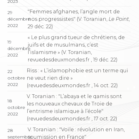
2023
"Femmes afghanes, l’angle mort de
29
nos progressistes" (V. Toranian,
Le Point
,
décembre
2022
29 déc. 22)
« Le plus grand tueur de chrétiens, de
19
juifs et de musulmans, c’est
décembre
l’islamisme » (V. Toranian,
2022
revuedesdeuxmondes.fr , 19 déc. 22)
Riss : « L’islamophobie est un terme qui
22
ne veut rien dire »
octobre
2022
(revuedesdeuxmondes.fr , 14 oct. 22)
V. Toranian : "L’abaya et le qamis sont
18
les nouveaux chevaux de Troie de
octobre
l’entrisme islamique à l’école"
2022
(revuedesdeuxmondes.fr , 17 oct. 22)
V. Toranian : "Voile : révolution en Iran,
28
soumission en France"
septembre