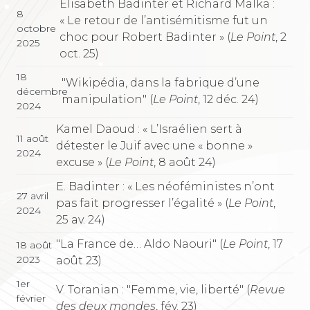
Élisabeth Badinter et Richard Malka :
8
« Le retour de l’antisémitisme fut un
octobre
choc pour Robert Badinter » (
Le Point
, 2
2025
oct. 25)
18
"Wikipédia, dans la fabrique d’une
décembre
manipulation" (
Le Point
, 12 déc. 24)
2024
Kamel Daoud : « L’Israélien sert à
11 août
détester le Juif avec une « bonne »
2024
excuse » (
Le Point
, 8 août 24)
E. Badinter : « Les néoféministes n’ont
27 avril
pas fait progresser l’égalité » (
Le Point
,
2024
25 av. 24)
"La France de… Aldo Naouri" (
Le Point
, 17
18 août
2023
août 23)
1er
V. Toranian : "Femme, vie, liberté" (
Revue
février
des deux mondes
, fév. 23)