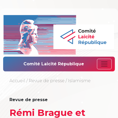
Comité Laïcité 
Comité Laicité République
Accueil
/
Revue de presse
/
Islamisme
Revue de presse
Rémi Brague et