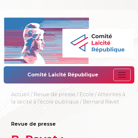
Comité Laïcité 
Comité Laicité République
Accueil
/
Revue de presse
/
Ecole
/
Atteintes à
la laïcité à l’école publique
/
Bernard Ravet
Revue de presse