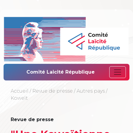
Comité Laïcité 
Comité Laicité République
Accueil
/
Revue de presse
/
Autres pays
/
Koweït
Revue de presse