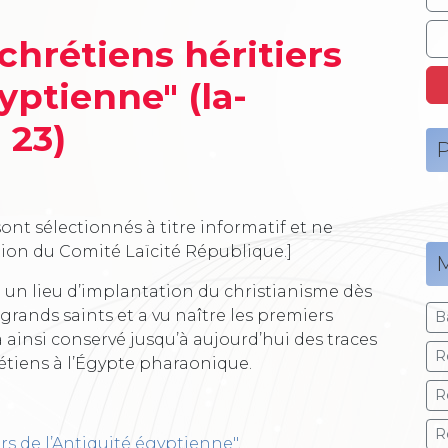
chrétiens héritiers
yptienne" (la-
 23)
P
ont sélectionnés à titre informatif et ne
tion du Comité Laïcité République.]
M
été un lieu d’implantation du christianisme dès
e grands saints et a vu naître les premiers
B
ainsi conservé jusqu’à aujourd’hui des traces
R
étiens à l’Égypte pharaonique.
R
R
ers de l’Antiquité égyptienne"
.