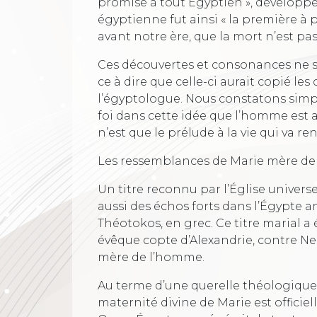
promise à tout Égyptien », développe 
égyptienne fut ainsi « la première à p
avant notre ère, que la mort n’est pas 
Ces découvertes et consonances ne so
ce à dire que celle-ci aurait copié le
l’égyptologue. Nous constatons sim
foi dans cette idée que l’homme est ap
n’est que le prélude à la vie qui va ren
Les ressemblances de Marie mère de D
Un titre reconnu par l’Église universe
aussi des échos forts dans l’Égypte a
Théotokos, en grec. Ce titre marial a 
évêque copte d’Alexandrie, contre Nes
mère de l’homme.
Au terme d’une querelle théologique, c
maternité divine de Marie est officie