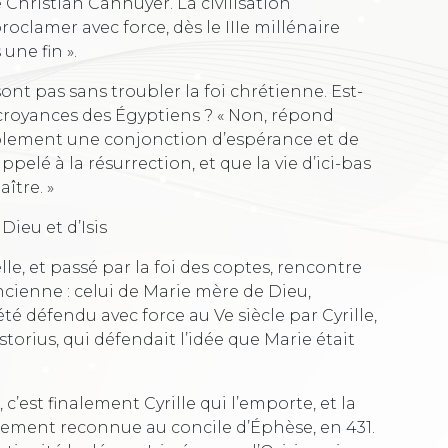
Christian Cannuyer. La civilisation
roclamer avec force, dès le IIIe millénaire
une fin ».
nt pas sans troubler la foi chrétienne. Est-
s croyances des Égyptiens ? « Non, répond
plement une conjonction d’espérance et de
pelé à la résurrection, et que la vie d’ici-bas
aître. »
ieu et d’Isis
lle, et passé par la foi des coptes, rencontre
ncienne : celui de Marie mère de Dieu,
été défendu avec force au Ve siècle par Cyrille,
torius, qui défendait l’idée que Marie était
’est finalement Cyrille qui l’emporte, et la
llement reconnue au concile d’Éphèse, en 431.