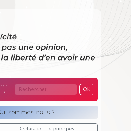
 La laïcité n’es
rer
OK
LR
ui sommes-nous ?
Déclaration de principes