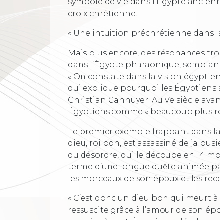
symbole de vie dans l’Égypte ancienn
croix chrétienne.
« Une intuition préchrétienne dans 
Mais plus encore, des résonances tro
dans l’Égypte pharaonique, semblan
« On constate dans la vision égypti
qui explique pourquoi les Égyptiens 
Christian Cannuyer. Au Ve siècle avan
Égyptiens comme « beaucoup plus rel
Le premier exemple frappant dans la 
dieu, roi bon, est assassiné de jalous
du désordre, qui le découpe en 14 mor
terme d’une longue quête animée par l
les morceaux de son époux et les recon
« C’est donc un dieu bon qui meurt à 
ressuscite grâce à l’amour de son épo