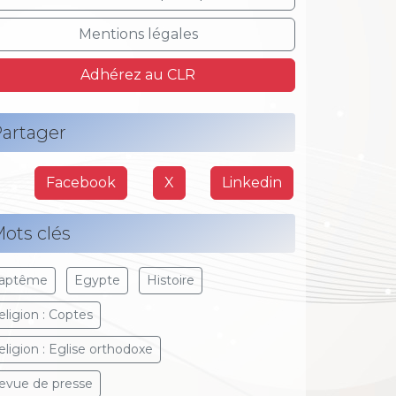
Mentions légales
Adhérez au CLR
artager
Facebook
X
Linkedin
ots clés
aptême
Egypte
Histoire
eligion : Coptes
eligion : Eglise orthodoxe
evue de presse