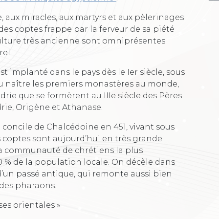
ge, aux miracles, aux martyrs et aux pèlerinages
i des coptes frappe par la ferveur de sa piété
 culture très ancienne sont omniprésentes
rel.
est implanté dans le pays dès le Ier siècle, sous
 vu naître les premiers monastères au monde,
ndrie que se formèrent au IIIe siècle des Pères
rie, Origène et Athanase.
 concile de Chalcédoine en 451, vivant sous
 coptes sont aujourd’hui en très grande
la communauté de chrétiens la plus
 % de la population locale. On décèle dans
s d’un passé antique, qui remonte aussi bien
 des pharaons.
ses orientales »