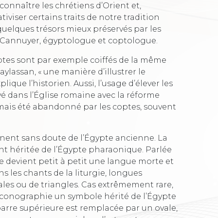
onnaître les chrétiens d’Orient et,
tiviser certains traits de notre tradition
quelques trésors mieux préservés par les
an Cannuyer, égyptologue et coptologue.
ptes sont par exemple coiffés de la même
aylassan, « une manière d’illustrer le
que l’historien. Aussi, l’usage d’élever les
é dans l’Église romaine avec la réforme
 jamais été abandonné par les coptes, souvent
ennent sans doute de l’Égypte ancienne. La
nt héritée de l’Égypte pharaonique. Parlée
lle devient petit à petit une langue morte et
ns les chants de la liturgie, longues
s ou de triangles. Cas extrêmement rare,
r iconographie un symbole hérité de l’Égypte
barre supérieure est remplacée par un ovale,