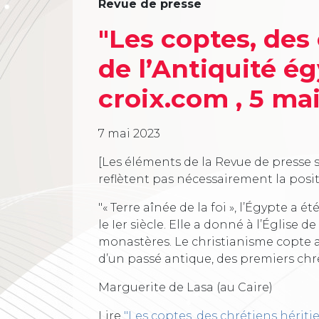
Revue de presse
"Les coptes, des 
de l’Antiquité ég
croix.com , 5 mai
7 mai 2023
[Les éléments de la Revue de presse s
reflètent pas nécessairement la posi
"« Terre aînée de la foi », l’Égypte a 
le Ier siècle. Elle a donné à l’Église d
monastères. Le christianisme copte a 
d’un passé antique, des premiers chr
Marguerite de Lasa (au Caire)
Lire
"Les coptes, des chrétiens hériti