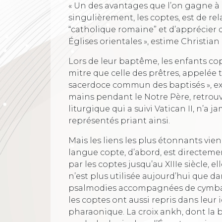
« Un des avantages que l’on gagne à c
singulièrement, les coptes, est de rela
“catholique romaine” et d’apprécier 
Églises orientales », estime Christi
Lors de leur baptême, les enfants co
mitre que celle des prêtres, appelée t
sacerdoce commun des baptisés », expli
mains pendant le Notre Père, retrouv
liturgique qui a suivi Vatican II, n’a
représentés priant ainsi.
Mais les liens les plus étonnants vi
langue copte, d’abord, est directeme
par les coptes jusqu’au XIIIe siècle, e
n’est plus utilisée aujourd’hui que da
psalmodies accompagnées de cymbale
les coptes ont aussi repris dans leu
pharaonique. La croix ankh, dont la 