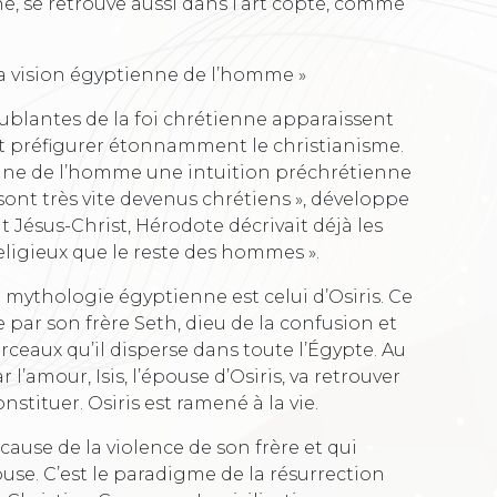
e, se retrouve aussi dans l’art copte, comme
la vision égyptienne de l’homme »
ublantes de la foi chrétienne apparaissent
t préfigurer étonnamment le christianisme.
enne de l’homme une intuition préchrétienne
sont très vite devenus chrétiens », développe
t Jésus-Christ, Hérodote décrivait déjà les
igieux que le reste des hommes ».
mythologie égyptienne est celui d’Osiris. Ce
ie par son frère Seth, dieu de la confusion et
ceaux qu’il disperse dans toute l’Égypte. Au
’amour, Isis, l’épouse d’Osiris, va retrouver
stituer. Osiris est ramené à la vie.
cause de la violence de son frère et qui
use. C’est le paradigme de la résurrection