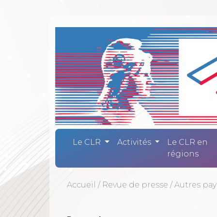
Comité Laïc
Le CLR
Activités
Le CLR en
régions
Accueil
/
Revue de presse
/
Autres pay