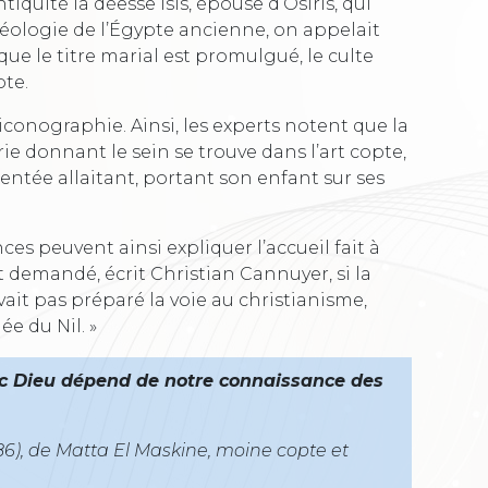
iquité la déesse Isis, épouse d’Osiris, qui
aséologie de l’Égypte ancienne, on appelait
rsque le titre marial est promulgué, le culte
pte.
iconographie. Ainsi, les experts notent que la
e donnant le sein se trouve dans l’art copte,
sentée allaitant, portant son enfant sur ses
ces peuvent ainsi expliquer l’accueil fait à
st demandé, écrit Christian Cannuyer, si la
ait pas préparé la voie au christianisme,
e du Nil. »
vec Dieu dépend de notre connaissance des
986), de Matta El Maskine, moine copte et