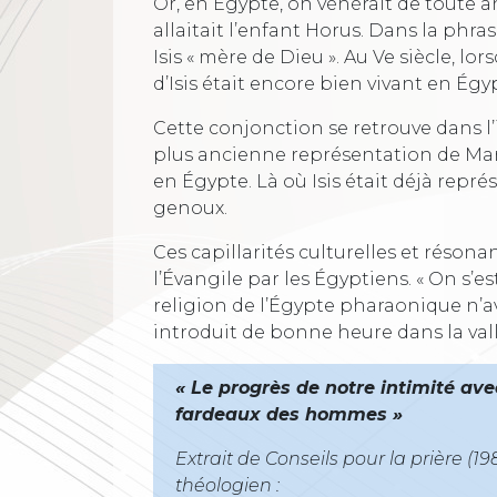
Or, en Égypte, on vénérait de toute ant
allaitait l’enfant Horus. Dans la phr
Isis « mère de Dieu ». Au Ve siècle, lo
d’Isis était encore bien vivant en Égy
Cette conjonction se retrouve dans l’
plus ancienne représentation de Mari
en Égypte. Là où Isis était déjà repré
genoux.
Ces capillarités culturelles et résonan
l’Évangile par les Égyptiens. « On s’e
religion de l’Égypte pharaonique n’av
introduit de bonne heure dans la vallé
« Le progrès de notre intimité a
fardeaux des hommes »
Extrait de Conseils pour la prière (1
théologien :