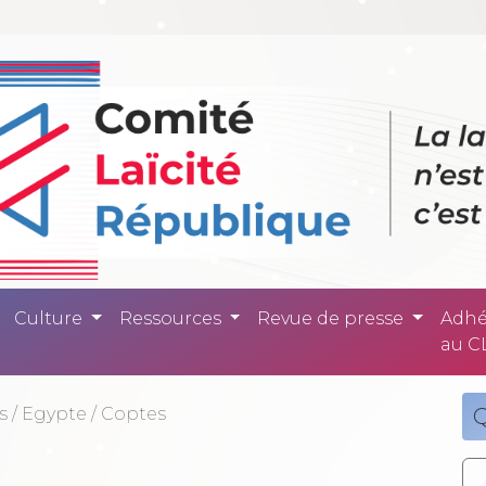
ité République -
Culture
Ressources
Revue de presse
Adhé
au C
s
/
Egypte
/
Coptes
Q