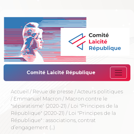
Comité Laïcité 
Comité Laicité République
Accueil
/
Revue de presse
/
Acteurs politiques
/
Emmanuel Macron
/
Macron contre le
"séparatisme" (2020-21)
/
Loi "Principes de la
République" (2020-21)
/
Loi "Principes de la
République" : associations, contrat
d’engagement (…)