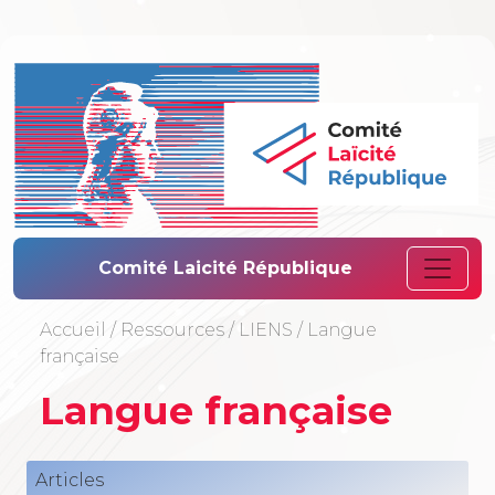
Comité Laïcité 
Comité Laicité République
Accueil
/
Ressources
/
LIENS
/
Langue
française
Langue française
Articles