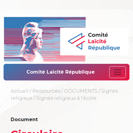
Comité Laïcité 
Comité Laicité République
Accueil
/
Ressources
/
DOCUMENTS
/
Signes
religieux
/
Signes religieux à l’école
Document