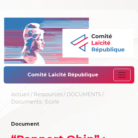
Comité Laïcité 
Comité Laicité République
Accueil
/
Ressources
/
DOCUMENTS
/
Documents : Ecole
Document